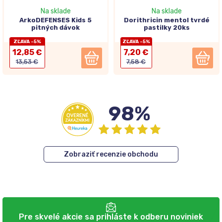
Na sklade
Na sklade
ArkoDEFENSES Kids 5
Dorithricin mentol tvrdé
pitných dávok
pastilky 20ks
ZĽAVA -5%
ZĽAVA -5%
12,85 €
7,20 €
13,53 €
7,58 €
98%
Zobraziť recenzie obchodu
Pre skvelé akcie sa prihláste k odberu noviniek