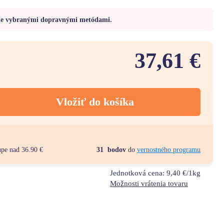
me vybranými dopravnými metódami.
37,61 €
Vložiť do košíka
upe nad 36.90 €
31
bodov
do
vernostného programu
Jednotková cena:
9,40 €/1kg
Možnosti vrátenia tovaru