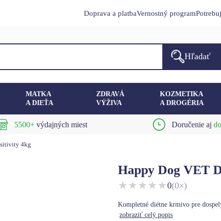
Doprava a platba
Vernostný program
Potrebu
Hľadať
MATKA
ZDRAVÁ
KOZMETIKA
A DIEŤA
VÝŽIVA
A DROGÉRIA
5500+
výdajných miest
Doručenie aj
do
itivity 4kg
Happy Dog VET Die
★
★
★
★
★
0
(0×)
Kompletné diétne krmivo pre dospelý
zobraziť celý popis