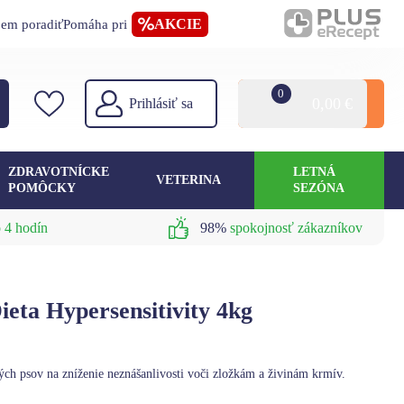
AKCIE
jem poradiť
Pomáha pri
0
0,00
€
Prihlásiť sa
ZDRAVOTNÍCKE
LETNÁ
VETERINA
POMÔCKY
SEZÓNA
 4 hodín
98%
spokojnosť zákazníkov
ta Hypersensitivity 4kg
ch psov na zníženie neznášanlivosti voči zložkám a živinám krmív.