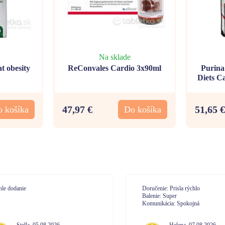
Na sklade
t obesity
ReConvales Cardio 3x90ml
Purina
Diets C
M
47,97 €
51,65 €
 košíka
Do košíka
učenie: Prisla rýchlo
Doručenie: velmi
enie: Super
Balenie: spokojná
unikácia: Spokojná
Komunikácia: komunikácia na 10
Helena
,
07.08.2026
Janetta
,
07.08.2026