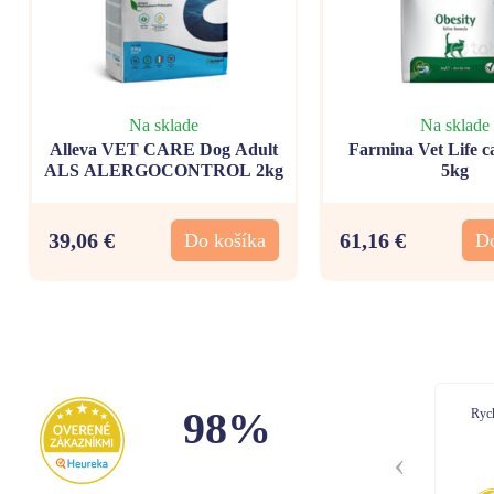
Na sklade
Na sklade
Alleva VET CARE Dog Adult
Farmina Vet Life ca
ALS ALERGOCONTROL 2kg
5kg
39,06 €
61,16 €
Do košíka
Do
98%
Rychle dodanie
Dor
Bal
Kom
Stella
,
05.08.2026