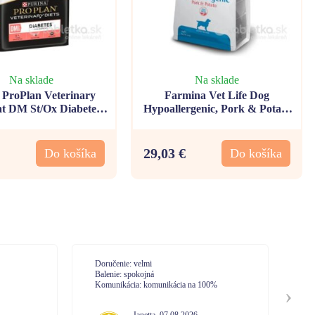
Na sklade
Na sklade
 ProPlan Veterinary
Farmina Vet Life Dog
at DM St/Ox Diabetes
Hypoallergenic, Pork & Potato
anagement 5kg
2kg
29,03 €
Do košíka
Do košíka
Doručenie: Vysoká spokojnosť. Expresné
Do
vybavenie.
Ba
0%
Balenie: So zabalením som bola spokojná
Ko
Komunikácia: Pri tejto objednávke som
nekomunikovala s call centrom. No mám
Mária
,
07.08.2026