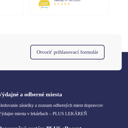
skúsenosť z minula. Vysoká profesionalita
pri vybavovaní.
Otvoriť prihlasovací formulár
Výdajné a odberné miesta
ledovanie zásielky a zoznam odberných miest dopravcov
Výdajne miesta v lekárňach – PLUS LEKÁREŇ