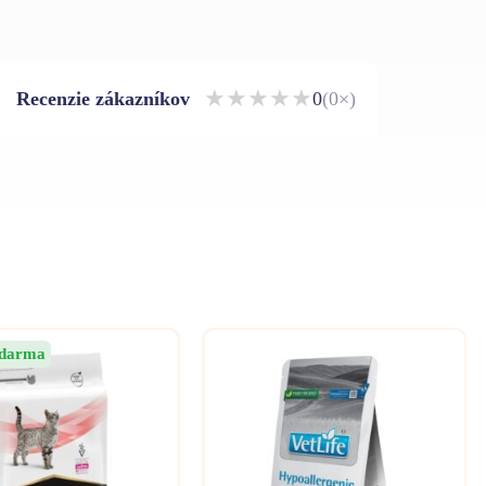
★
★
★
★
★
Recenzie zákazníkov
0
(0×)
zdarma