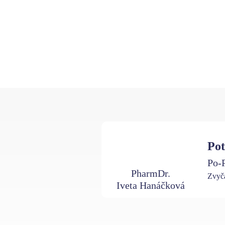
Pot
Po-P
PharmDr.
Zvyča
Iveta Hanáčková