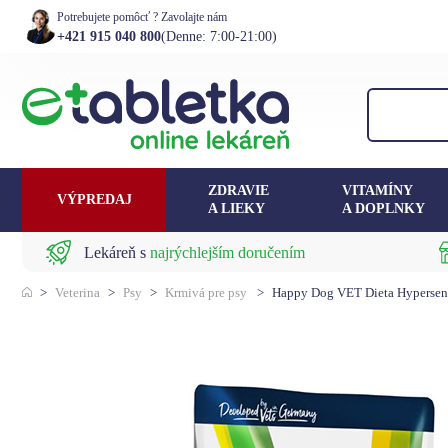
Potrebujete pomôcť ? Zavolajte nám
+421 915 040 800
(Denne: 7:00-21:00)
ZDRAVIE
VITAMÍNY
VÝPREDAJ
A LIEKY
A DOPLNKY
Lekáreň s
najrýchlejším doručením
>
Veterina
>
Psy
>
Krmivá pre psy
>
Happy Dog VET Dieta Hypersens