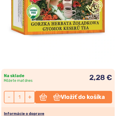
Na sklade
2,28 €
Môžete mať dnes
-
+
Vložiť do košíka
Informácie o doprave