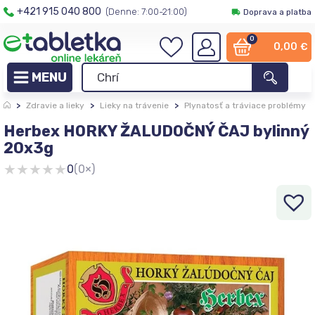
+421 915 040 800
(Denne: 7:00-21:00)
Doprava a platba
0
0,00
€
>
Zdravie a lieky
>
Lieky na trávenie
>
Plynatosť a tráviace problémy
Herbex HORKY ŽALUDOČNÝ ČAJ bylinný
20x3g
★
★
★
★
★
0
(0×)