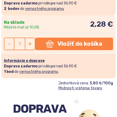
Doprava zadarmo
pri nákupe nad 36.90 €
2
bodov
do
vernostného programu
Na sklade
2,28
€
Môžete mať už 10.08.
-
+
Vložiť do košíka
Informácie o doprave
Doprava zadarmo
pri nákupe nad 36.90 €
1
bod
do
vernostného programu
Jednotková cena:
3,80 €/100g
Možnosti vrátenia tovaru