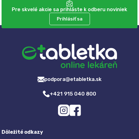
Pre skvelé akcie sa prihláste k odberu noviniek
Prihlásiť sa
podpora@etabletka.sk
+421 915 040 800
Dôležité odkazy