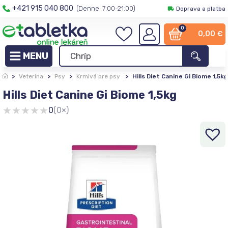
+421 915 040 800
(Denne: 7:00-21:00)
Doprava a platba
0
0,00
€
>
Veterina
>
Psy
>
Krmivá pre psy
>
Hills Diet Canine Gi Biome 1,5kg
Hills Diet Canine Gi Biome 1,5kg
★
★
★
★
★
0
(0×)