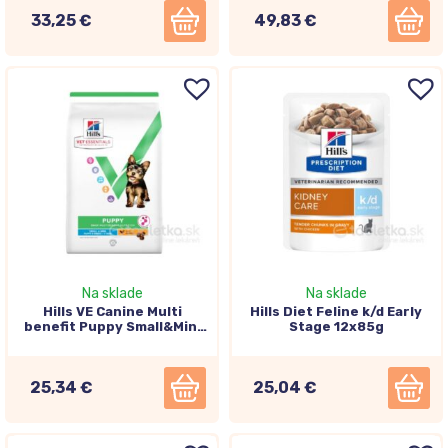
33,25 €
49,83 €
Na sklade
Na sklade
Hills VE Canine Multi
Hills Diet Feline k/d Early
benefit Puppy Small&Mini
Stage 12x85g
Chicken 2kg
25,34 €
25,04 €