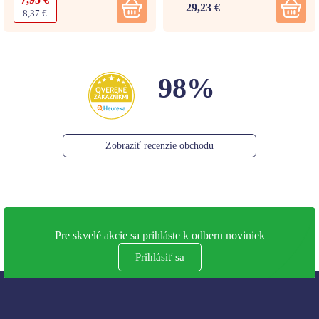
29,23 €
8,37 €
98%
Zobraziť recenzie obchodu
Pre skvelé akcie sa prihláste k odberu noviniek
Prihlásiť sa