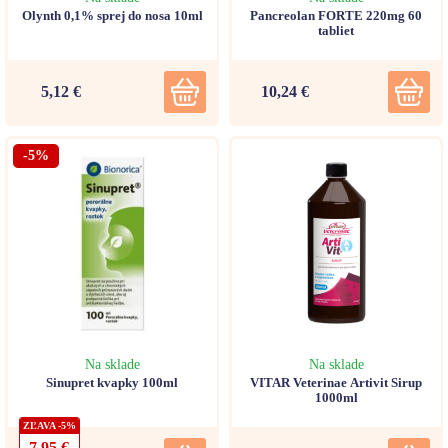
Olynth 0,1% sprej do nosa 10ml
Pancreolan FORTE 220mg 60
tabliet
5,12 €
10,24 €
-5%
Na sklade
Na sklade
Sinupret kvapky 100ml
VITAR Veterinae Artivit Sirup
1000ml
ZĽAVA -5%
7,95 €