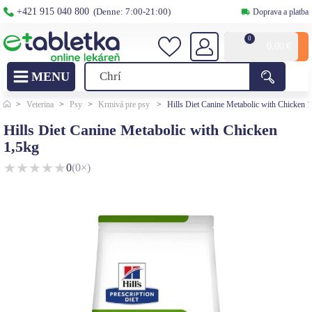
+421 915 040 800
(Denne: 7:00-21:00)
Doprava a platba
0
0,00
€
>
Veterina
>
Psy
>
Krmivá pre psy
>
Hills Diet Canine Metabolic with Chicken 
Hills Diet Canine Metabolic with Chicken
1,5kg
★
★
★
★
★
0
(0×)