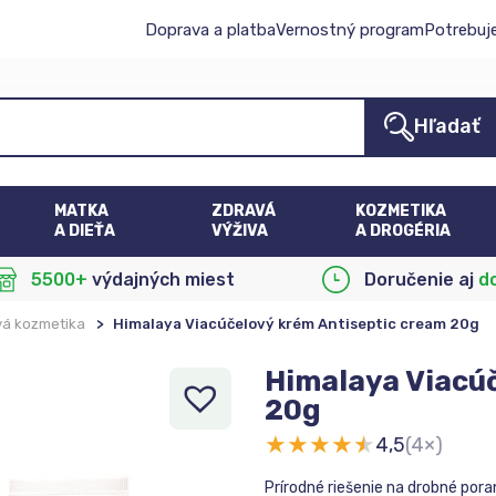
Doprava a platba
Vernostný program
Potrebuj
Hľadať
MATKA
ZDRAVÁ
KOZMETIKA
A DIEŤA
VÝŽIVA
A DROGÉRIA
5500+
výdajných miest
Doručenie aj
d
vá kozmetika
>
Himalaya Viacúčelový krém Antiseptic cream 20g
Himalaya Viacú
20g
★
★
★
★
★
4,5
(4×)
Prírodné riešenie na drobné pora