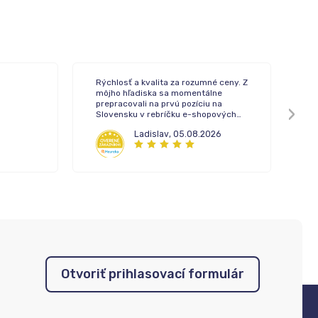
Rýchlosť a kvalita za rozumné ceny. Z
To
môjho hľadiska sa momentálne
de
prepracovali na prvú pozíciu na
Slovensku v rebríčku e-shopových
lekární.
Ladislav
,
05.08.2026
Otvoriť prihlasovací formulár