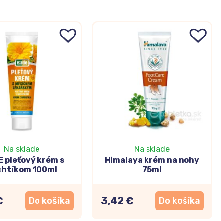
Na sklade
Na sklade
E pleťový krém s
Himalaya krém na nohy
chtíkom 100ml
75ml
€
3,42 €
Do košíka
Do košíka