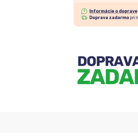
Informácie o doprave
Doprava zadarmo
pri 