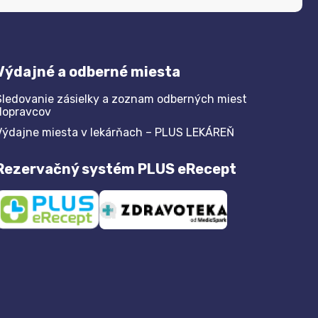
Výdajné a odberné miesta
Sledovanie zásielky a zoznam odberných miest
dopravcov
Výdajne miesta v lekárňach – PLUS LEKÁREŇ
Rezervačný systém PLUS eRecept