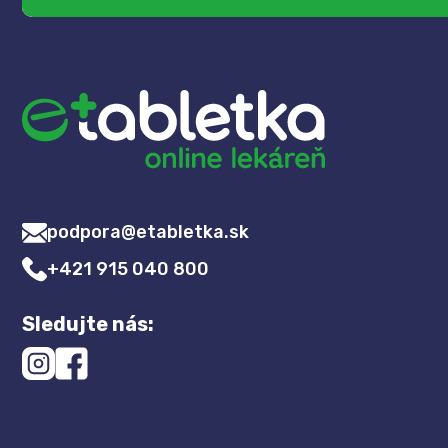
podpora@etabletka.sk
+421 915 040 800
Sledujte nás: