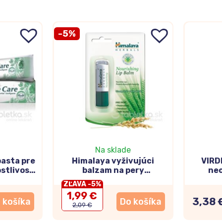
-5%
Na sklade
asta pre
Himalaya vyživujúci
VIRD
stlivosť
balzam na pery
ne
Nourishing Lip Balm 4,5g
ZĽAVA -5%
1,99 €
3,38 
 košíka
Do košíka
2,09 €