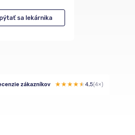
pýtať sa lekárnika
★
★
★
★
★
ecenzie zákazníkov
4,5
(4×)