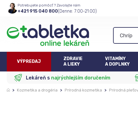
Potrebujete pomôcť ? Zavolajte nám
+421 915 040 800
(Denne: 7:00-21:00)
ZDRAVIE
VITAMÍNY
VÝPREDAJ
A LIEKY
A DOPLNKY
Lekáreň s
najrýchlejším doručením
>
Kozmetika a drogéria
>
Prírodná kozmetika
>
Prírodná pleťo