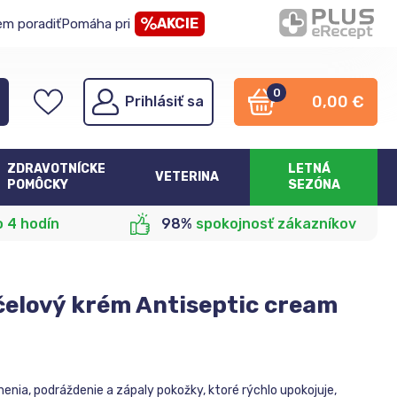
AKCIE
em poradiť
Pomáha pri
0
0,00
€
Prihlásiť sa
ZDRAVOTNÍCKE
LETNÁ
VETERINA
POMÔCKY
SEZÓNA
o 4 hodín
98%
spokojnosť zákazníkov
čelový krém Antiseptic cream
nenia, podráždenie a zápaly pokožky, ktoré rýchlo upokojuje,