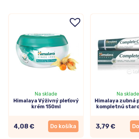
Na sklade
Na sklade
Himalaya Výživný pleťový
Himalaya zubná p
krém 150ml
kompletnú staro
75ml
4,08 €
3,79 €
Do košíka
Do