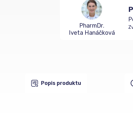
P
P
PharmDr.
Zv
Iveta Hanáčková
Popis produktu