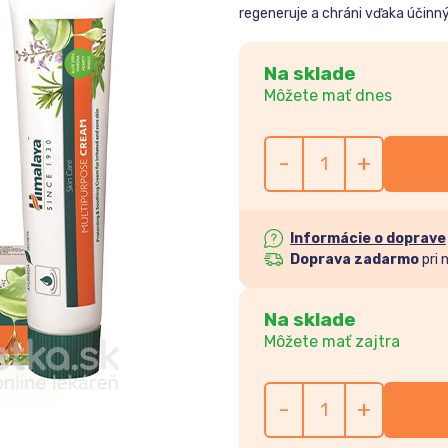
regeneruje a chráni vďaka účin
Na sklade
Môžete mať dnes
-
+
Informácie o doprave
Doprava zadarmo
pri 
Na sklade
Môžete mať zajtra
-
+