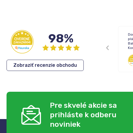
98%
Žiadne !
Do
pl
Bal
Ko
Inka
,
05.08.2026
Zobraziť recenzie obchodu
Pre skvelé akcie sa
prihláste k odberu
noviniek