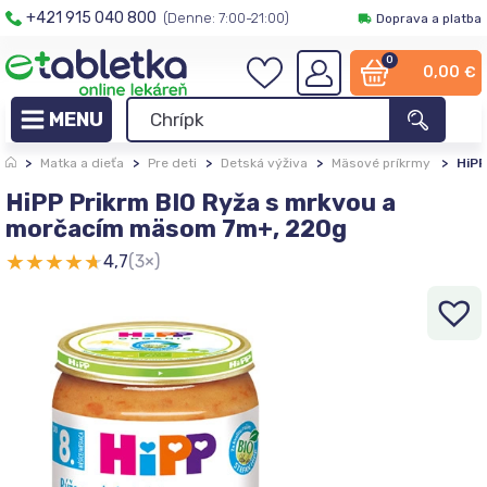
+421 915 040 800
(Denne: 7:00-21:00)
Doprava a platba
0
0,00
€
>
Matka a dieťa
>
Pre deti
>
Detská výživa
>
Mäsové príkrmy
>
HiPP
HiPP Prikrm BIO Ryža s mrkvou a
morčacím mäsom 7m+, 220g
★
★
★
★
★
4,7
(3×)