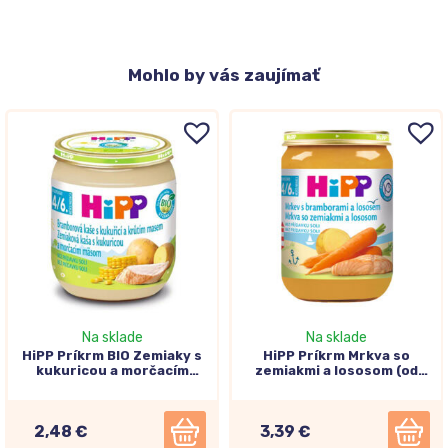
Mohlo
by vás zaujímať
Na sklade
Na sklade
HiPP Príkrm BIO Zemiaky s
HiPP Príkrm Mrkva so
kukuricou a morčacím
zemiakmi a lososom (od
mäsom (od ukonč. 4./6.
ukončeného 4.-6.
mesiaca) 125g
mesiaca) 190g
2,48 €
3,39 €