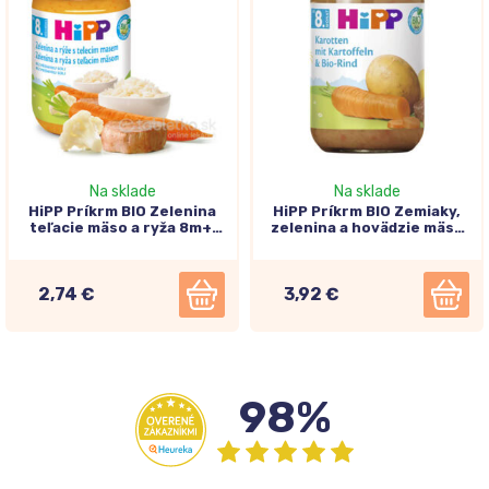
Na sklade
Na sklade
HiPP Príkrm BIO Zelenina
HiPP Príkrm BIO Zemiaky,
teľacie mäso a ryža 8m+,
zelenina a hovädzie mäso
220g
8m+, 220g
2,74 €
3,92 €
98%