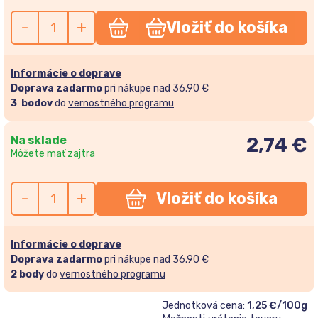
-
+
Vložiť do košíka
Informácie o doprave
Doprava zadarmo
pri nákupe nad 36.90 €
3
bodov
do
vernostného programu
Na sklade
2,74
€
Môžete mať zajtra
-
+
Vložiť do košíka
Informácie o doprave
Doprava zadarmo
pri nákupe nad 36.90 €
2
body
do
vernostného programu
Jednotková cena:
1,25 €/100g