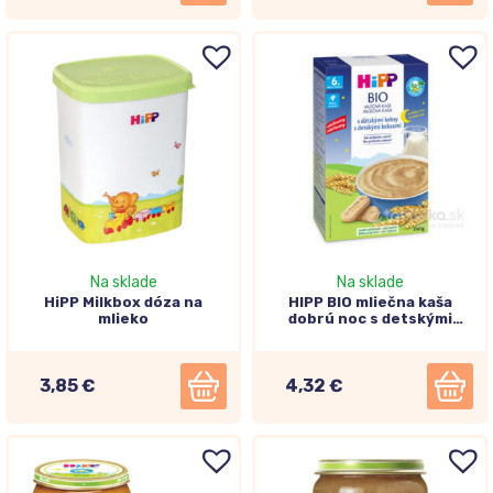
Na sklade
Na sklade
HiPP Milkbox dóza na
HIPP BIO mliečna kaša
mlieko
dobrú noc s detskými
keksami 6+, 250g
3,85 €
4,32 €