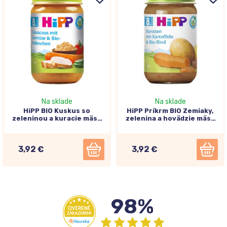
Na sklade
Na sklade
HiPP BIO Kuskus so
HiPP Príkrm BIO Zemiaky,
zeleninou a kuracie mäso
zelenina a hovädzie mäso
8m+, 220g
8m+, 220g
3,92 €
3,92 €
98%