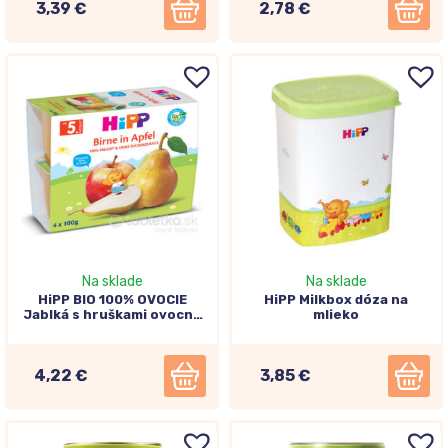
3,39 €
2,78 €
Na sklade
Na sklade
HiPP BIO 100% OVOCIE
HiPP Milkbox dóza na
Jablká s hruškami ovocný
mlieko
príkrm (od ukonč. 4.
mesiaca) 4x100 g
4,22 €
3,85 €