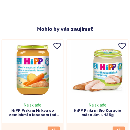
Mohlo
by vás zaujímať
Na sklade
Na sklade
HiPP Príkrm Mrkva so
HiPP Príkrm Bio Kuracie
zemiakmi a lososom (od
mäso 4m+, 125g
ukončeného 4.-6.
mesiaca) 190g