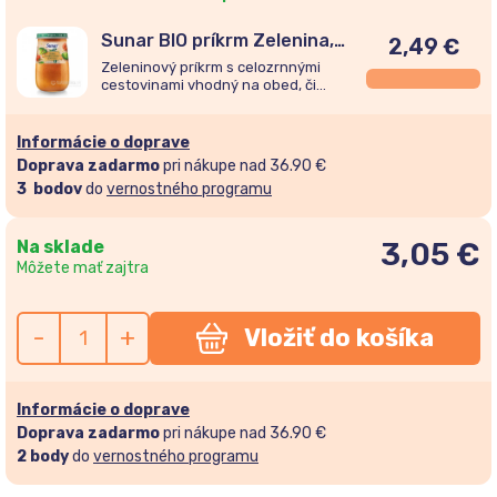
Sunar BIO príkrm Zelenina,
2,49
€
Celozrnné cestoviny 8m+,
Zeleninový príkrm s celozrnnými
190g
cestovinami vhodný na obed, či
večeru. Pre deti od ukončeného 8.
mesiaca.
Informácie o doprave
Doprava zadarmo
pri nákupe nad 36.90 €
3
bodov
do
vernostného programu
Na sklade
3,05
€
Môžete mať zajtra
-
+
Vložiť do košíka
Informácie o doprave
Doprava zadarmo
pri nákupe nad 36.90 €
2
body
do
vernostného programu