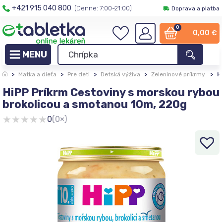
+421 915 040 800
(Denne: 7:00-21:00)
Doprava a platba
0
0,00
€
>
Matka a dieťa
>
Pre deti
>
Detská výživa
>
Zeleninové príkrmy
>
H
HiPP Príkrm Cestoviny s morskou rybou
brokolicou a smotanou 10m, 220g
★
★
★
★
★
0
(0×)