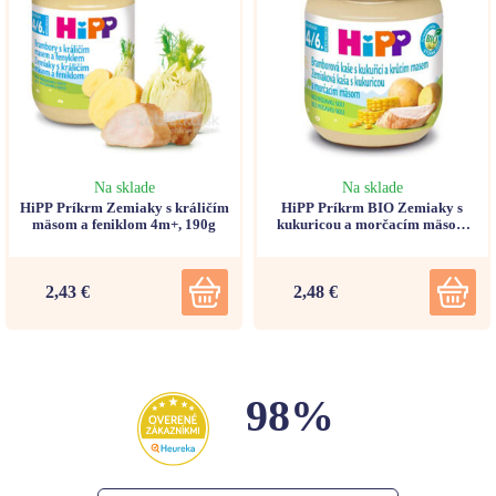
Na sklade
Na sklade
HiPP Príkrm Zemiaky s králičím
HiPP Príkrm BIO Zemiaky s
mäsom a feniklom 4m+, 190g
kukuricou a morčacím mäsom
(od ukonč. 4./6. mesiaca) 125g
2,43 €
2,48 €
98%