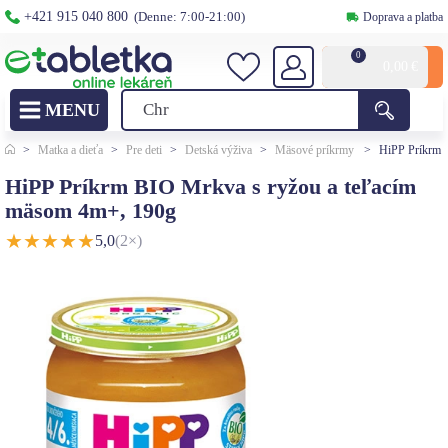
+421 915 040 800
(Denne: 7:00-21:00)
Doprava a platba
0
0,00
€
>
Matka a dieťa
>
Pre deti
>
Detská výživa
>
Mäsové príkrmy
>
HiPP Príkrm 
HiPP Príkrm BIO Mrkva s ryžou a teľacím
mäsom 4m+, 190g
★
★
★
★
★
5,0
(2×)