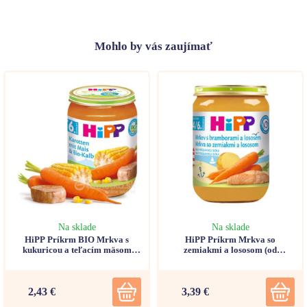
Mohlo
by vás zaujímať
Na sklade
Na sklade
HiPP Príkrm BIO Mrkva s
HiPP Príkrm Mrkva so
kukuricou a teľacím mäsom
zemiakmi a lososom (od
5m+, 190g
ukončeného 4.-6. mesiaca) 190g
2,43 €
3,39 €