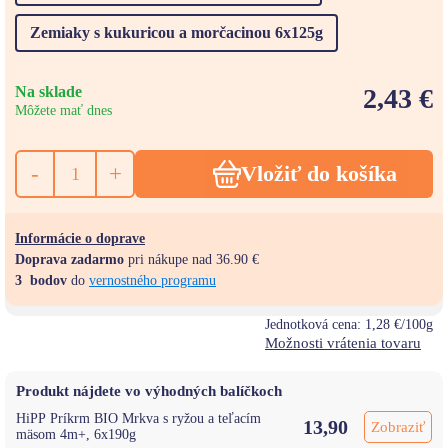
Zemiaky s kukuricou a morčacinou 6x125g
Na sklade
2,43 €
Môžete mať dnes
-
+
Vložiť do košíka
Informácie o doprave
Doprava zadarmo
pri nákupe nad 36.90 €
3
bodov
do
vernostného programu
Jednotková cena:
1,28 €/100g
Možnosti vrátenia tovaru
Produkt nájdete vo výhodných balíčkoch
HiPP Príkrm BIO Mrkva s ryžou a teľacím
13,90
Zobraziť
mäsom 4m+, 6x190g