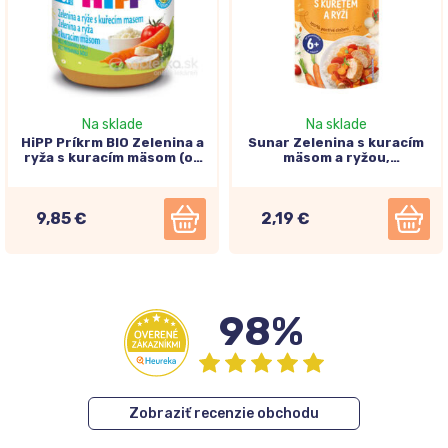
Na sklade
Na sklade
HiPP Príkrm BIO Zelenina a
Sunar Zelenina s kuracím
ryža s kuracím mäsom (od
mäsom a ryžou,
ukonč. 4./6. mesiaca)
zeleninovo-mäsový príkrm
6x125g
6m+, 120g
9,85 €
2,19 €
98%
Zobraziť recenzie obchodu