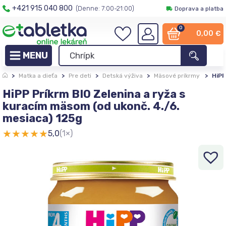
+421 915 040 800
(Denne: 7:00-21:00)
Doprava a platba
0
0,00
€
>
Matka a dieťa
>
Pre deti
>
Detská výživa
>
Mäsové príkrmy
>
HiPP
HiPP Príkrm BIO Zelenina a ryža s
kuracím mäsom (od ukonč. 4./6.
mesiaca) 125g
★
★
★
★
★
5,0
(1×)