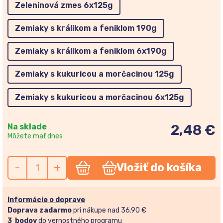
Zeleninová zmes 6x125g
Zemiaky s králikom a feniklom 190g
Zemiaky s králikom a feniklom 6x190g
Zemiaky s kukuricou a morčacinou 125g
Zemiaky s kukuricou a morčacinou 6x125g
Na sklade
2,48 €
Môžete mať dnes
-
+
Vložiť do košíka
Informácie o doprave
Doprava zadarmo
pri nákupe nad 36.90 €
3
bodov
do
vernostného programu