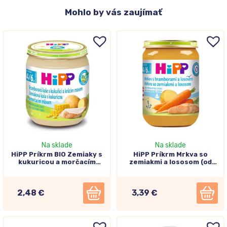
Mohlo
by vás zaujímať
Na sklade
Na sklade
HiPP Príkrm BIO Zemiaky s
HiPP Príkrm Mrkva so
kukuricou a morčacím
zemiakmi a lososom (od
mäsom (od ukonč. 4./6.
ukončeného 4.-6.
mesiaca) 125g
mesiaca) 190g
2,48 €
3,39 €