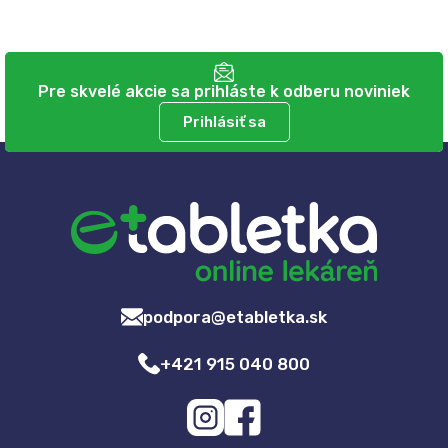
Pre skvelé akcie sa prihláste k odberu noviniek
Prihlásiť sa
podpora@etabletka.sk
+421 915 040 800