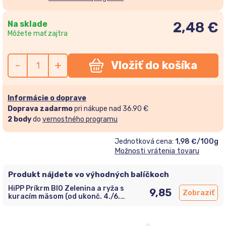
Na sklade
2,48
€
Môžete mať zajtra
-
+
Vložiť do košíka
Informácie o doprave
Doprava zadarmo
pri nákupe nad 36.90 €
2
body
do
vernostného programu
Jednotková cena:
1,98 €/100g
Možnosti vrátenia tovaru
Produkt nájdete vo výhodných balíčkoch
HiPP Príkrm BIO Zelenina a ryža s
9,85
Zobraziť
kuracím mäsom (od ukonč. 4./6.
mesiaca) 6x125g