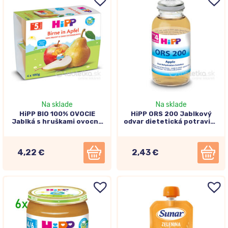
Na sklade
Na sklade
HiPP BIO 100% OVOCIE
HiPP ORS 200 Jablkový
Jablká s hruškami ovocný
odvar dietetická potravina
príkrm (od ukonč. 4.
(od ukonč. 4.mesiaca) 200
mesiaca) 4x100 g
ml
4,22 €
2,43 €