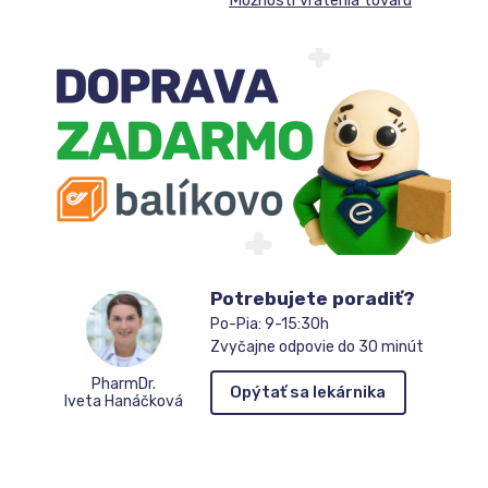
sa
do
zoznamu
čakateľov
Potrebujete poradiť?
Po-Pia: 9-15:30h
Zvyčajne odpovie do 30 minút
PharmDr.
Opýtať sa lekárnika
Iveta Hanáčková