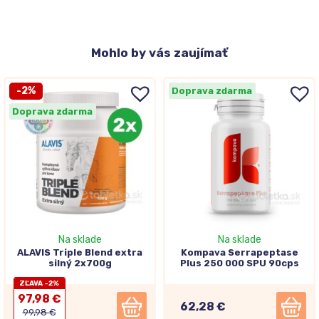
Mohlo
by vás zaujímať
-2%
Doprava zdarma
Doprava zdarma
Na sklade
Na sklade
ALAVIS Triple Blend extra
Kompava Serrapeptase
silný 2x700g
Plus 250 000 SPU 90cps
ZĽAVA -2%
97,98 €
62,28 €
99,98 €