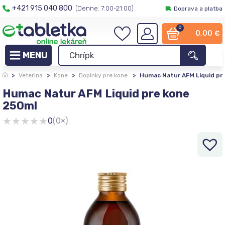
+421 915 040 800
(Denne: 7:00-21:00)
Doprava a platba
0
0,00
€
>
Veterina
>
Kone
>
Doplnky pre kone
>
Humac Natur AFM Liquid pr
Humac Natur AFM Liquid pre kone
250ml
★
★
★
★
★
0
(0×)