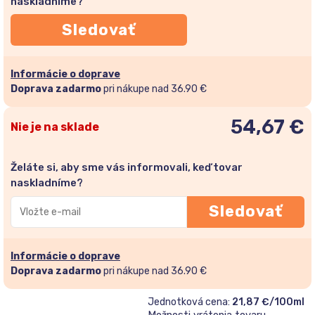
naskladníme?
Sledovať
Informácie o doprave
Doprava zadarmo
pri nákupe nad 36.90 €
54,67
€
Nie je na sklade
Želáte si, aby sme vás informovali, keď tovar
naskladníme?
Zadajte
Sledovať
svoju
e-
mailovú
Informácie o doprave
adresu
Doprava zadarmo
pri nákupe nad 36.90 €
a
Jednotková cena:
21,87 €/100ml
pridajte
Možnosti vrátenia tovaru