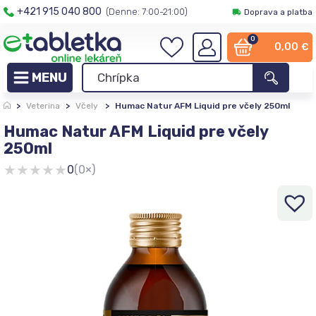
+421 915 040 800
(Denne: 7:00-21:00)
Doprava a platba
0
0,00
€
>
Veterina
>
Včely
>
Humac Natur AFM Liquid pre včely 250ml
Humac Natur AFM Liquid pre včely
250ml
★
★
★
★
★
0
(0×)