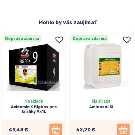
Mohlo
by vás zaujímať
Doprava zdarma
Doprava zdarma
Na sklade
Na sklade
Acidomid K Bigbox pre
Aminosol 5l
králiky 9x1L
49,48 €
62,20 €