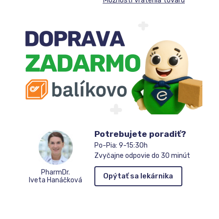
sa
do
zoznamu
čakateľov
Potrebujete poradiť?
Po-Pia: 9-15:30h
Zvyčajne odpovie do 30 minút
PharmDr.
Opýtať sa lekárnika
Iveta Hanáčková