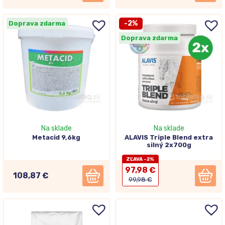
-2%
Doprava zdarma
Doprava zdarma
Na sklade
Na sklade
Metacid 9,6kg
ALAVIS Triple Blend extra
silný 2x700g
ZĽAVA -2%
97,98 €
108,87 €
99,98 €