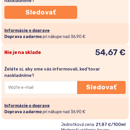
naskladníme?
Sledovať
Informácie o doprave
Doprava zadarmo
pri nákupe nad 36.90 €
54,67
€
Nie je na sklade
Želáte si, aby sme vás informovali, keď tovar
naskladníme?
Zadajte
Sledovať
svoju
e-
mailovú
Informácie o doprave
adresu
Doprava zadarmo
pri nákupe nad 36.90 €
a
Jednotková cena:
21,87 €/100ml
pridajte
Možnosti vrátenia tovaru