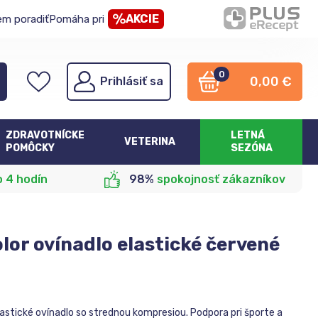
AKCIE
em poradiť
Pomáha pri
0
0,00
€
Prihlásiť sa
ZDRAVOTNÍCKE
LETNÁ
VETERINA
POMÔCKY
SEZÓNA
o 4 hodín
98%
spokojnosť zákazníkov
olor ovínadlo elastické červené
lastické ovínadlo so strednou kompresiou. Podpora pri športe a