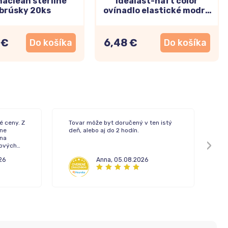
haclean sterilné
Idealast-haft color
brúsky 20ks
ovínadlo elastické modré
10cm x 4m
 €
6,48 €
Do košíka
Do košíka
é ceny. Z
Tovar môže byt doručený v ten istý
Rý
ne
deň, alebo aj do 2 hodín.
 na
pových
26
Anna
,
05.08.2026