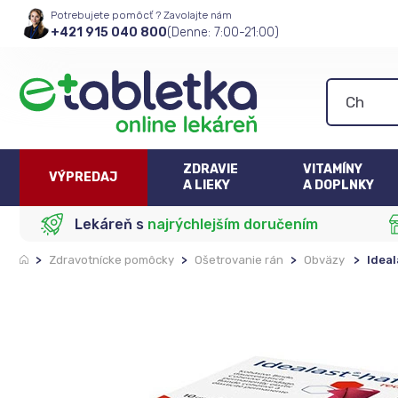
Potrebujete pomôcť ? Zavolajte nám
+421 915 040 800
(Denne: 7:00-21:00)
ZDRAVIE
VITAMÍNY
VÝPREDAJ
A LIEKY
A DOPLNKY
Lekáreň s
najrýchlejším doručením
>
Zdravotnícke pomôcky
>
Ošetrovanie rán
>
Obväzy
>
Ideal