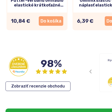
Pütter-Verband ovínadlo
Omnifix Elastic
elastické krátkoťažné
náplasť elastic
10cm x 5m 2ks
10m
10,84 €
6,39 €
Do košíka
Do
98%
Rýchle dodanie tovaru.
Rý
Cenovo dobré produkty
Eva
,
05.08.2026
Zobraziť recenzie obchodu