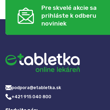
Pre skvelé akcie sa
prihláste k odberu
noviniek
podpora@etabletka.sk
+421 915 040 800