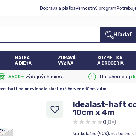
Doprava a platba
Vernostný program
Potrebuj
Hľadať
MATKA
ZDRAVÁ
KOZMETIKA
A DIEŤA
VÝŽIVA
A DROGÉRIA
5500+
výdajných miest
Doručenie aj
d
ast-haft color ovínadlo elastické červené 10cm x 4m
Idealast-haft c
10cm x 4m
★
★
★
★
★
0
(0×)
Krátkoťažné (90%), nesterilné, e