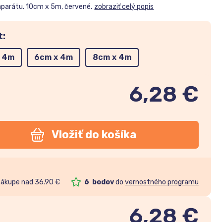
aparátu. 10cm x 5m, červené.
zobraziť celý popis
t:
 4m
6cm x 4m
8cm x 4m
6,28 €
Vložiť do košíka
nákupe nad 36.90 €
6
bodov
do
vernostného programu
6,28
€