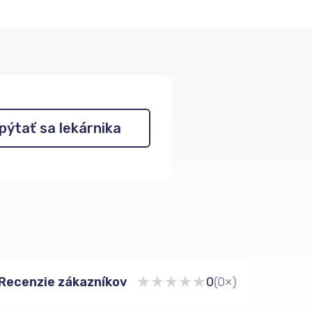
pýtať sa lekárnika
★
★
★
★
★
Recenzie zákazníkov
0
(0×)