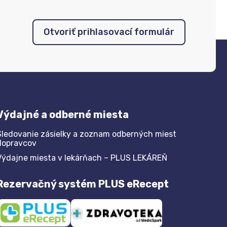
Otvoriť prihlasovací formulár
Výdajné a odberné miesta
Sledovanie zásielky a zoznam odberných miest
dopravcov
Výdajne miesta v lekárňach – PLUS LEKÁREŇ
Rezervačný systém PLUS eRecept