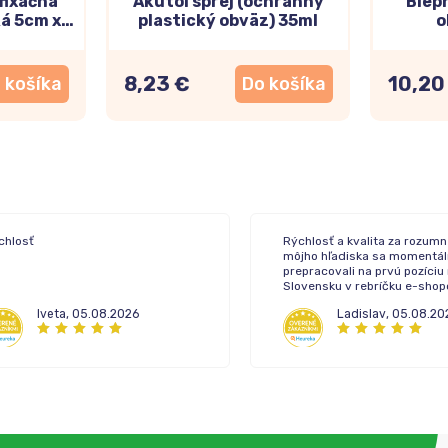
 fixačná
Akutol sprej (ochranný
Blep
ká 5cm x
plastický obväz) 35ml
o
8,23 €
10,20
 košíka
Do košíka
chlosť
Rýchlosť a kvalita za rozumn
môjho hľadiska sa momentál
prepracovali na prvú pozíciu
Slovensku v rebríčku e-sho
lekární.
Iveta
,
05.08.2026
Ladislav
,
05.08.20