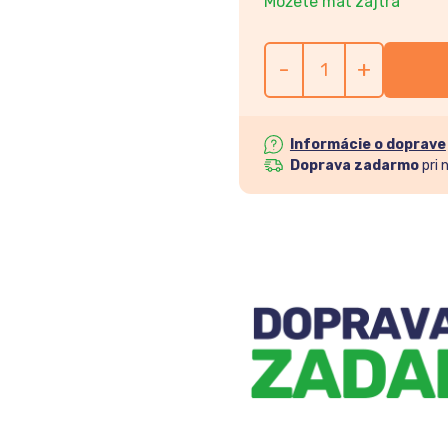
Môžete mať zajtra
-
+
Informácie o doprave
Doprava zadarmo
pri 