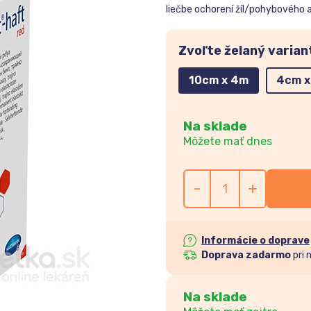
liečbe ochorení žíl/pohybového 
Zvoľte želaný varian
10cm x 4m
4cm x
Na sklade
Môžete mať dnes
-
+
Informácie o doprave
Doprava zadarmo
pri 
Na sklade