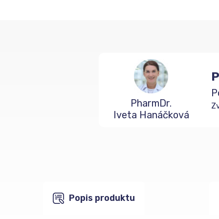
P
P
PharmDr.
Zv
Iveta Hanáčková
Popis produktu