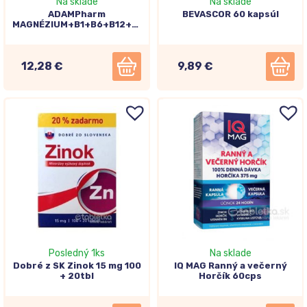
Na sklade
Na sklade
ADAMPharm
BEVASCOR 60 kapsúl
MAGNÉZIUM+B1+B6+B12+Draslík
KOMPLEX 60cps
12,28 €
9,89 €
Posledný 1ks
Na sklade
Dobré z SK Zinok 15 mg 100
IQ MAG Ranný a večerný
+ 20tbl
Horčík 60cps