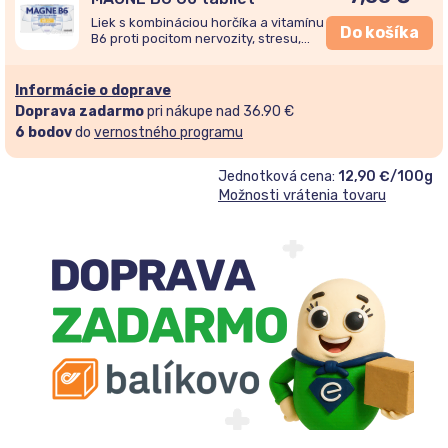
Liek s kombináciou horčíka a vitamínu
Do košíka
B6 proti pocitom nervozity, stresu,
únavy, kŕčov pre dospelých i deti od 6
rokov.
Informácie o doprave
Doprava zadarmo
pri nákupe nad 36.90 €
6
bodov
do
vernostného programu
Jednotková cena:
12,90 €/100g
Možnosti vrátenia tovaru