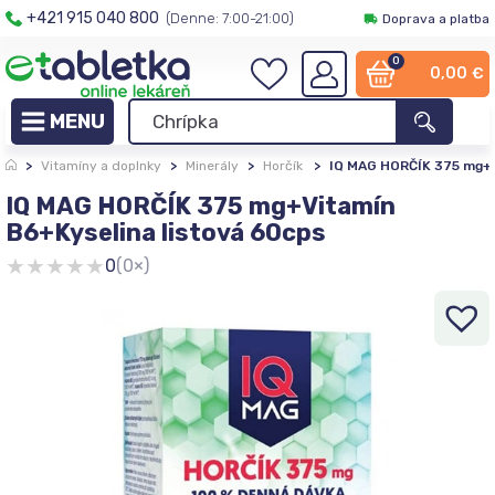
+421 915 040 800
(Denne: 7:00-21:00)
Doprava a platba
0
0,00
€
>
Vitamíny a doplnky
>
Minerály
>
Horčík
>
IQ MAG HORČÍK 375 mg+V
IQ MAG HORČÍK 375 mg+Vitamín
B6+Kyselina listová 60cps
★
★
★
★
★
0
(0×)