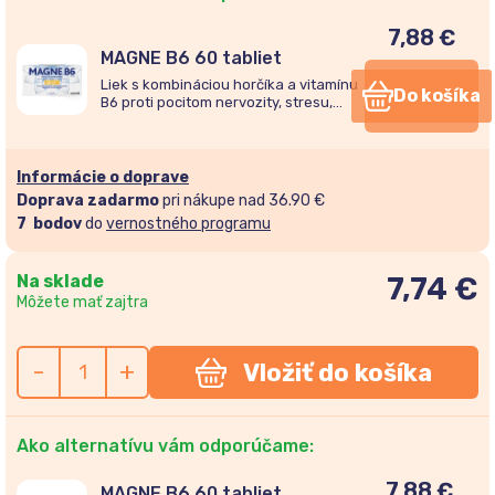
7,88
€
MAGNE B6 60 tabliet
Liek s kombináciou horčíka a vitamínu
Do košíka
B6 proti pocitom nervozity, stresu,
únavy, kŕčov pre dospelých i deti od 6
rokov.
Informácie o doprave
Doprava zadarmo
pri nákupe nad 36.90 €
7
bodov
do
vernostného programu
Na sklade
7,74
€
Môžete mať zajtra
-
+
Vložiť do košíka
Ako alternatívu vám odporúčame:
7,88
€
MAGNE B6 60 tabliet