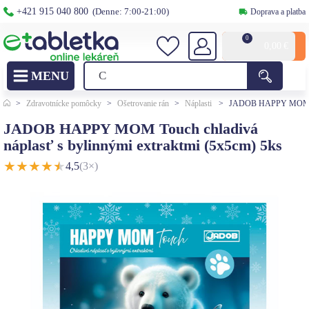
+421 915 040 800
(Denne: 7:00-21:00)
Doprava a platba
0
0,00
€
>
Zdravotnícke pomôcky
>
Ošetrovanie rán
>
Náplasti
>
JADOB HAPPY MOM Touc
JADOB HAPPY MOM Touch chladivá
náplasť s bylinnými extraktmi (5x5cm) 5ks
★
★
★
★
★
4,5
(3×)