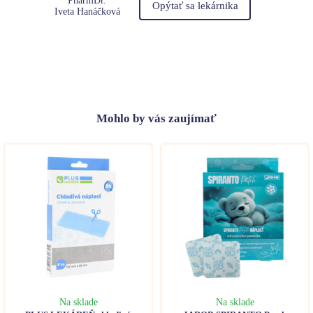
PharmDr.
Opýtať sa lekárnika
Iveta Hanáčková
Mohlo
by vás zaujímať
Na sklade
Na sklade