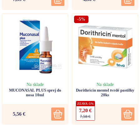
-5%
Na sklade
Na sklade
MUCONASAL PLUS sprej do
Dorithricin mentol tvrdé pastilky
nosa 10ml
20ks
ZĽAVA -5%
7,20 €
5,56 €
7,58 €