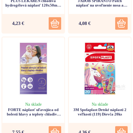
PLUS LEKÁREŇ chladivá
JADOB SPIRANTO Patch
hydrogélová náplasť 120x50mm,
náplasť na uvoľnenie nosa a
6ks
nosových dutín (5x5cm) 5ks
4,23 €
4,08 €
Na sklade
Na sklade
FORTE náplasť uľavujúca od
3M Spofaplast Detské náplasti 2
bolesti hlavy a teploty chladivá,
veľkosti (119) Dievča 20ks
5x12cm
7,55 €
4,36 €