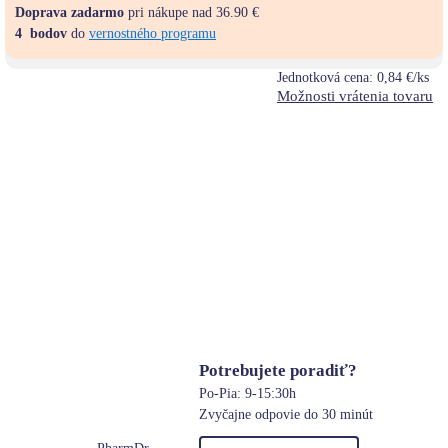
Doprava zadarmo
pri nákupe nad 36.90 €
4
bodov
do
vernostného programu
Jednotková cena:
0,84 €/ks
Možnosti vrátenia tovaru
Potrebujete poradiť?
Po-Pia: 9-15:30h
Zvyčajne odpovie do 30 minút