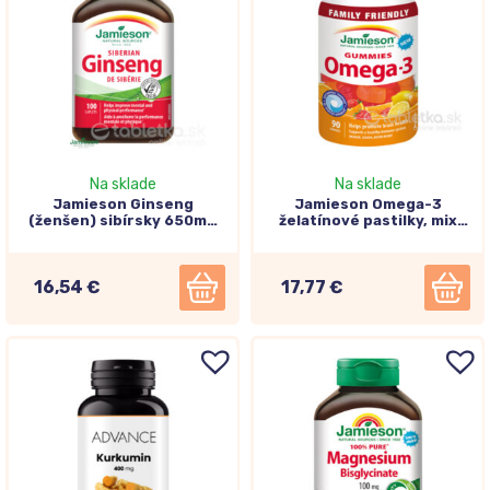
Na sklade
Na sklade
Jamieson Ginseng
Jamieson Omega-3
(ženšen) sibírsky 650mg
želatínové pastilky, mix
100 tbl
ovocných príchutí 90ks
16,54 €
17,77 €