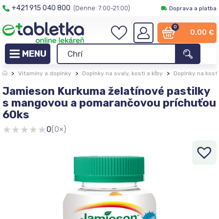
+421 915 040 800
(Denne: 7:00-21:00)
Doprava a platba
0
0,00
€
>
Vitamíny a doplnky
>
Doplnky na svaly, kosti a kĺby
>
Doplnky na kosti
Jamieson Kurkuma želatínové pastilky
s mangovou a pomarančovou príchuťou
60ks
★
★
★
★
★
0
(0×)