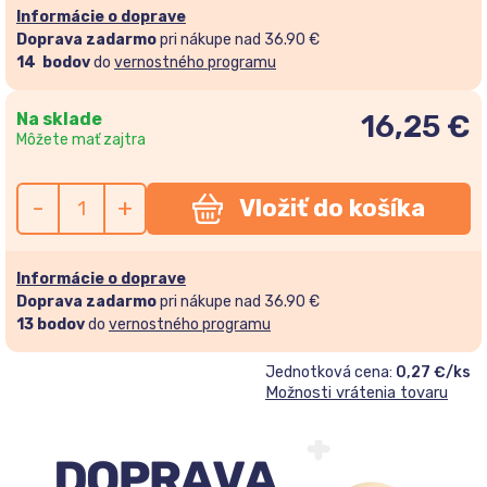
Informácie o doprave
Doprava zadarmo
pri nákupe nad 36.90 €
14
bodov
do
vernostného programu
Na sklade
16,25
€
Môžete mať zajtra
-
+
Vložiť do košíka
Informácie o doprave
Doprava zadarmo
pri nákupe nad 36.90 €
13
bodov
do
vernostného programu
Jednotková cena:
0,27 €/ks
Možnosti vrátenia tovaru