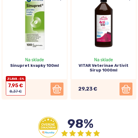
Na sklade
Na sklade
Sinupret kvapky 100ml
VITAR Veterinae Artivit
Sirup 1000ml
ZĽAVA -5%
7,95 €
29,23 €
8,37 €
98%