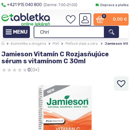
+421 915 040 800
(Denne: 7:00-21:00)
Doprava a platba
0
0,00
€
>
Kozmetika a drogéria
>
Pleť
>
Pleťové oleje a séra
>
Jamieson Vita
Jamieson Vitamín C Rozjasňujúce
sérum s vitamínom C 30ml
★
★
★
★
★
0
(0×)