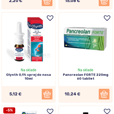
2,20 €
15,08 €
Na sklade
Na sklade
Olynth 0,1% sprej do nosa
Pancreolan FORTE 220mg
10ml
60 tabliet
5,12 €
10,24 €
-5%