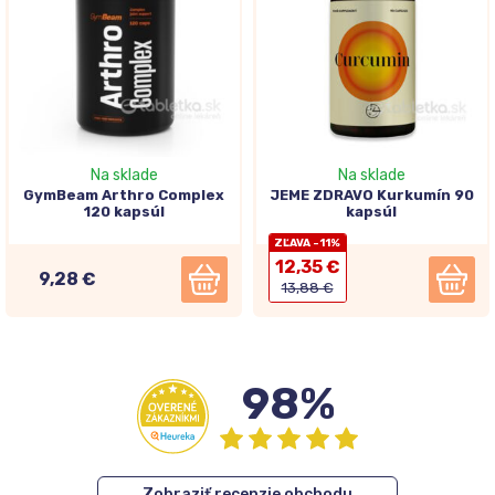
Na sklade
Na sklade
GymBeam Arthro Complex
JEME ZDRAVO Kurkumín 90
120 kapsúl
kapsúl
ZĽAVA -11%
12,35 €
9,28 €
13,88 €
98%
Zobraziť recenzie obchodu