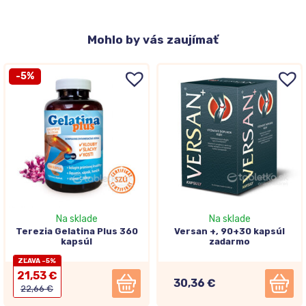
Mohlo
by vás zaujímať
-5%
Na sklade
Na sklade
Terezia Gelatina Plus 360
Versan +, 90+30 kapsúl
kapsúl
zadarmo
ZĽAVA -5%
21,53 €
30,36 €
22,66 €