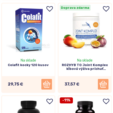
Doprava zdarma
Na sklade
Na sklade
Colafit kocky 120 kusov
ROZHYB TO Joint Komplex
kĺbová výživa príchuť
mango, marakuja 240g
29,75 €
37,57 €
-11%