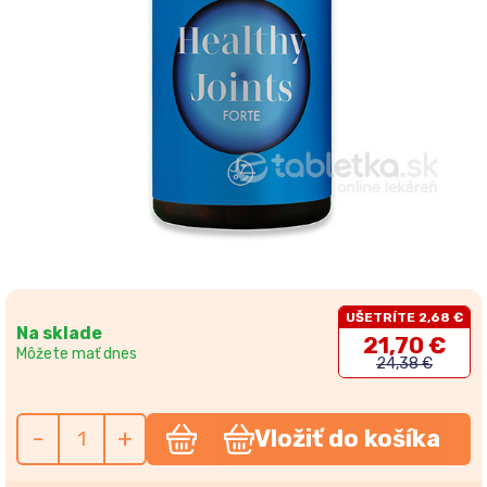
UŠETRÍTE 2,68 €
Na sklade
21,70 €
Môžete mať dnes
24,38 €
-
+
Vložiť do košíka