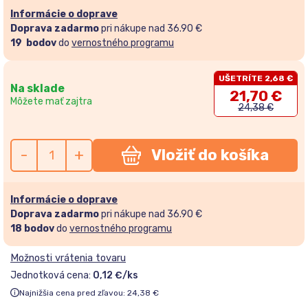
Informácie o doprave
Doprava zadarmo
pri nákupe nad 36.90 €
19
bodov
do
vernostného programu
UŠETRÍTE 2,68 €
Na sklade
21,70
€
Môžete mať zajtra
24,38
€
-
+
Vložiť do košíka
Informácie o doprave
Doprava zadarmo
pri nákupe nad 36.90 €
18
bodov
do
vernostného programu
Možnosti vrátenia tovaru
Jednotková cena:
0,12 €/ks
Najnižšia cena pred zľavou:
24,38
€