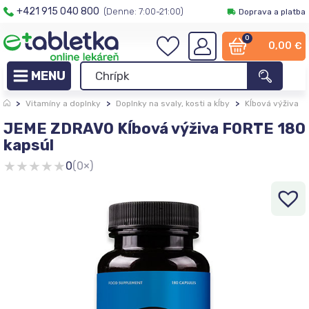
+421 915 040 800
(Denne: 7:00-21:00)
Doprava a platba
0
0,00
€
>
Vitamíny a doplnky
>
Doplnky na svaly, kosti a kĺby
>
Kĺbová výživa
JEME ZDRAVO Kĺbová výživa FORTE 180
kapsúl
★
★
★
★
★
0
(0×)