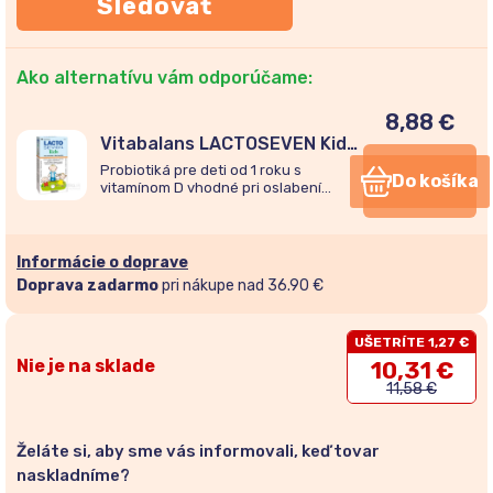
Sledovať
Ako alternatívu vám odporúčame:
8,88
€
Vitabalans LACTOSEVEN Kids
50 tabliet
Probiotiká pre deti od 1 roku s
Do košíka
vitamínom D vhodné pri oslabení
imunity, poruchách trávenia a počas
antibiotickej liečby.
Informácie o doprave
Doprava zadarmo
pri nákupe nad 36.90 €
UŠETRÍTE 1,27 €
Nie je na sklade
10,31
€
11,58
€
Želáte si, aby sme vás informovali, keď tovar
naskladníme?