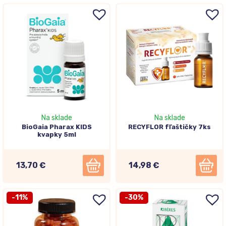
Na sklade
Na sklade
BioGaia Pharax KIDS
RECYFLOR fľaštičky 7ks
kvapky 5ml
13,70 €
14,98 €
-11%
-30%