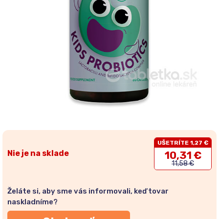
UŠETRÍTE 1,27 €
Nie je na sklade
10,31 €
11,58 €
Želáte si, aby sme vás informovali, keď tovar
naskladníme?