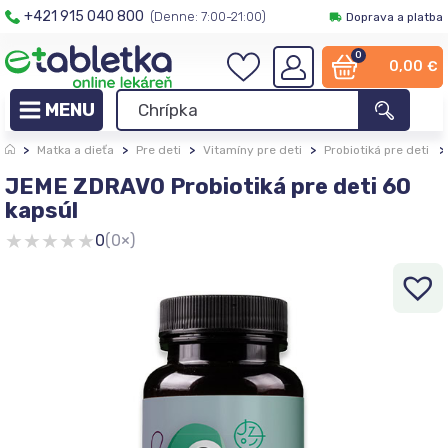
+421 915 040 800
(Denne: 7:00-21:00)
Doprava a platba
0
0,00
€
>
Matka a dieťa
>
Pre deti
>
Vitamíny pre deti
>
Probiotiká pre deti
>
JEME ZDRAVO Probiotiká pre deti 60
kapsúl
★
★
★
★
★
0
(0×)