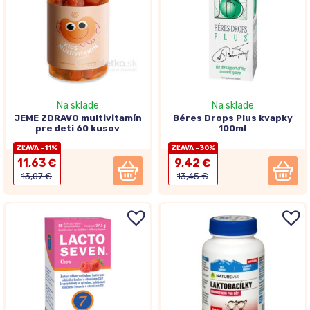
Na sklade
Na sklade
JEME ZDRAVO multivitamín
Béres Drops Plus kvapky
pre deti 60 kusov
100ml
ZĽAVA -11%
ZĽAVA -30%
11,63 €
9,42 €
13,07 €
13,45 €