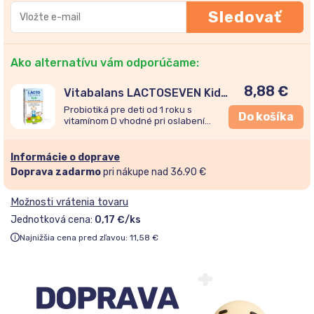
Zadajte
Sledovať
svoju
e-
mailovú
Ako alternatívu vám odporúčame:
adresu
8,88
€
a
Vitabalans LACTOSEVEN Kids
50 tabliet
pridajte
Probiotiká pre deti od 1 roku s
Do košíka
vitamínom D vhodné pri oslabení
sa
imunity, poruchách trávenia a počas
do
antibiotickej liečby.
Informácie o doprave
zoznamu
Doprava zadarmo
pri nákupe nad 36.90 €
čakateľov
Možnosti vrátenia tovaru
Jednotková cena:
0,17 €/ks
Najnižšia cena pred zľavou:
11,58
€