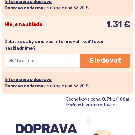
Informácie o doprave
Doprava zadarmo
pri nákupe nad 36.90 €
1,31
€
Nie je na sklade
Želáte si, aby sme vás informovali, keď tovar
naskladníme?
Zadajte
Sledovať
svoju
e-
mailovú
Informácie o doprave
adresu
Doprava zadarmo
pri nákupe nad 36.90 €
a
Jednotková cena:
0,71 €/100ml
pridajte
Možnosti vrátenia tovaru
sa
do
zoznamu
čakateľov