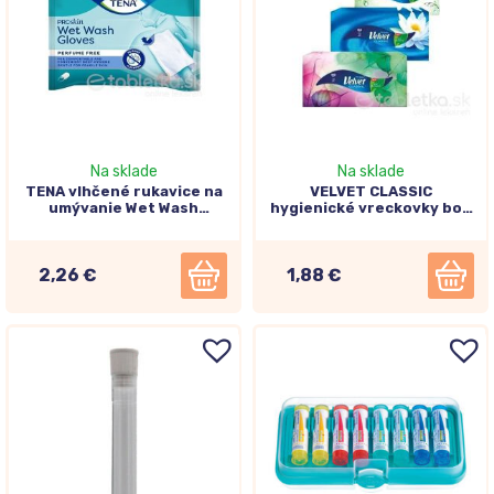
Na sklade
Na sklade
TENA vlhčené rukavice na
VELVET CLASSIC
umývanie Wet Wash
hygienické vreckovky box
Gloves, neparfumované
100ks
8ks
2,26 €
1,88 €