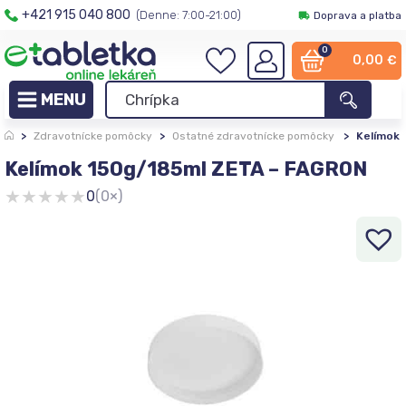
+421 915 040 800
(Denne: 7:00-21:00)
Doprava a platba
0
0,00
€
>
Zdravotnícke pomôcky
>
Ostatné zdravotnícke pomôcky
>
Kelímok 
Kelímok 150g/185ml ZETA – FAGRON
★
★
★
★
★
0
(0×)