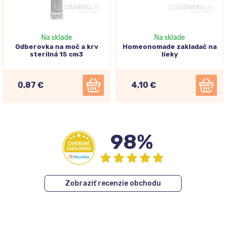
Na sklade
Na sklade
Odberovka na moč a krv
Homeonomade zakladač na
sterilná 15 cm3
lieky
0,87 €
4,10 €
98%
Zobraziť recenzie obchodu