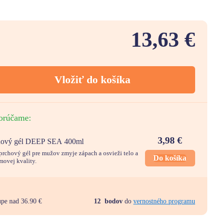
13,63 €
Vložiť do košíka
orúčame:
3,98
€
chový gél DEEP SEA 400ml
sprchový gél pre mužov zmyje zápach a osvieži telo a
Do košíka
movej kvality.
upe nad 36.90 €
12
bodov
do
vernostného programu