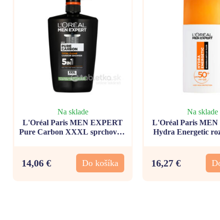
Na sklade
Na sklade
L'Oréal Paris MEN EXPERT
L'Oréal Paris ME
Pure Carbon XXXL sprchovací
Hydra Energetic roz
gél 1000ml
fluid SPF 50+,
14,06 €
16,27 €
Do košíka
Do