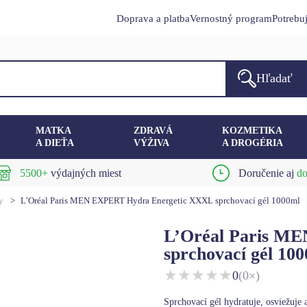
Doprava a platba
Vernostný program
Potrebu
Hľadať
MATKA
ZDRAVÁ
KOZMETIKA
A DIEŤA
VÝŽIVA
A DROGÉRIA
5500+
výdajných miest
Doručenie aj
do
y
>
L’Oréal Paris MEN EXPERT Hydra Energetic XXXL sprchovací gél 1000ml
L’Oréal Paris M
sprchovací gél 10
★
★
★
★
★
0
(0×)
Sprchovací gél hydratuje, osviežuje 