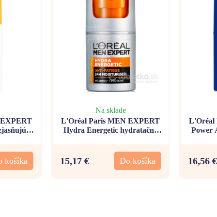
Na sklade
N EXPERT
L'Oréal Paris MEN EXPERT
L'Oréa
jasňujúci
Hydra Energetic hydratačný
Power A
 50ml
krém proti prejavom únavy
hydr
50ml
15,17 €
16,56 €
 košíka
Do košíka