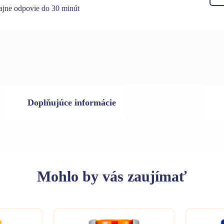
jne odpovie do 30 minút
Doplňujúce informácie
Mohlo
by vás zaujímať