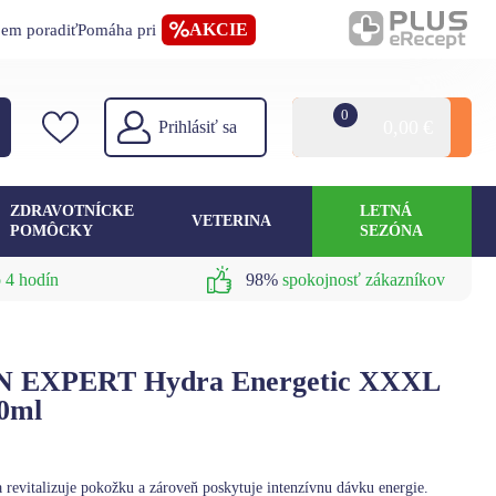
AKCIE
jem poradiť
Pomáha pri
0
0,00
€
Prihlásiť sa
ZDRAVOTNÍCKE
LETNÁ
VETERINA
POMÔCKY
SEZÓNA
 4 hodín
98%
spokojnosť zákazníkov
EN EXPERT Hydra Energetic XXXL
00ml
a revitalizuje pokožku a zároveň poskytuje intenzívnu dávku energie.