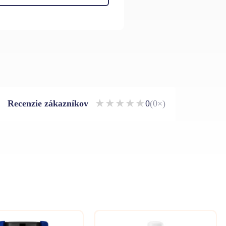
★
★
★
★
★
Recenzie zákazníkov
0
(0×)