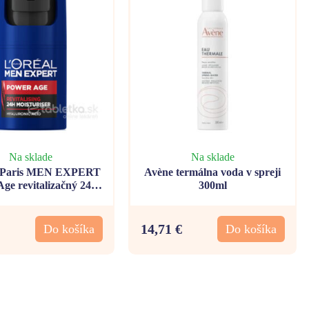
Na sklade
Na sklade
l Paris MEN EXPERT
Avène termálna voda v spreji
ge revitalizačný 24h
300ml
atačný krém 50ml
14,71 €
Do košíka
Do košíka