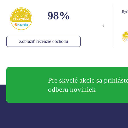
98%
Rychle dodanie
Dor
Bal
Kom
Stella
,
05.08.2026
Zobraziť recenzie obchodu
Pre skvelé akcie sa prihlást
odberu noviniek