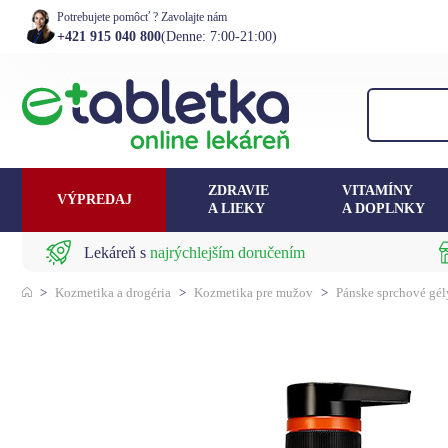
Potrebujete pomôcť ? Zavolajte nám
+421 915 040 800
(Denne: 7:00-21:00)
ZDRAVIE
VITAMÍNY
VÝPREDAJ
A LIEKY
A DOPLNKY
Lekáreň s
najrýchlejším doručením
>
Kozmetika a drogéria
>
Kozmetika pre mužov
>
Pánske sprchové gél