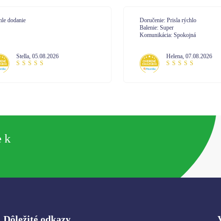
učenie: Prisla rýchlo
Doručenie: velmi
enie: Super
Balenie: spokojná
unikácia: Spokojná
Komunikácia: komunikácia na 10
Helena
,
07.08.2026
Janetta
,
07.08.2026
e k
Dôležité odkazy