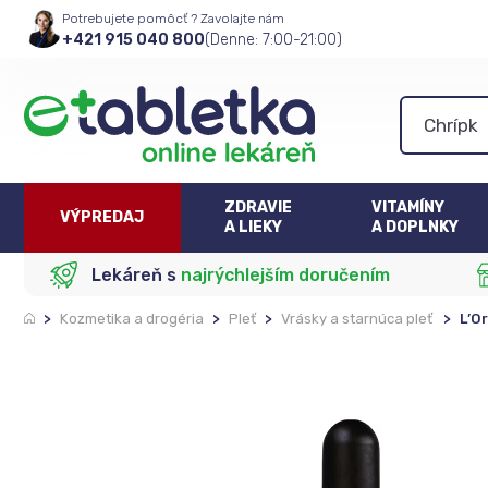
Potrebujete pomôcť ? Zavolajte nám
+421 915 040 800
(Denne: 7:00-21:00)
ZDRAVIE
VITAMÍNY
VÝPREDAJ
A LIEKY
A DOPLNKY
Lekáreň s
najrýchlejším doručením
>
Kozmetika a drogéria
>
Pleť
>
Vrásky a starnúca pleť
>
L’O