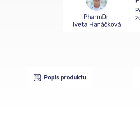
P
PharmDr.
Zv
Iveta Hanáčková
Popis produktu