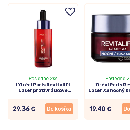
Posledné 2ks
Posledné 2
L'Oréal Paris Revitalift
L'Oréal Paris Re
Laser protivráskove
Laser X3 nočný k
sérum s peptidmi 50ml
29,36 €
19,40 €
Do košíka
Do