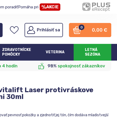
AKCIE
em poradiť
Pomáha pri
0
0,00
€
Prihlásiť sa
ZDRAVOTNÍCKE
LETNÁ
VETERINA
POMÔCKY
SEZÓNA
o 4 hodín
98%
spokojnosť zákazníkov
vitalift Laser protivráskove
mi 30ml
vať pevnosť pokožky a zjednotiť jej tón, čím dodáva mladistvejší