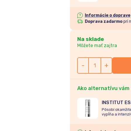
Informácie o doprave
Doprava zadarmo
pri 
Na sklade
Môžete mať zajtra
-
+
Ako alternatívu vám
INSTITUT ES
protivrásko
Pôsobí okamžite
vypĺňa a intenzí