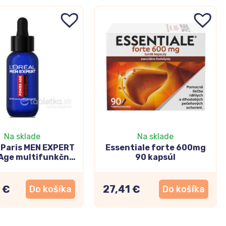
Na sklade
Na sklade
l Paris MEN EXPERT
Essentiale forte 600mg
Age multifunkčné
90 kapsúl
um s kyselinou
lurónovou 30ml
 €
27,41 €
Do košíka
Do košíka