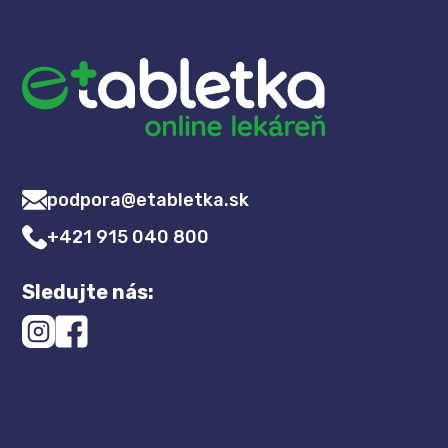
podpora@etabletka.sk
+421 915 040 800
Sledujte nás: