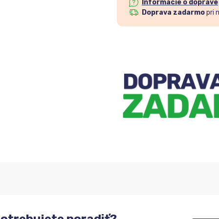
Informácie o doprave
Doprava zadarmo
pri 
otrebujete poradiť?