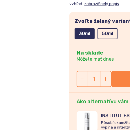
vzhľad.
zobraziť celý popis
Zvoľte želaný varian
30ml
50ml
Na sklade
Môžete mať dnes
-
+
Ako alternatívu vám
INSTITUT ES
protivrásko
Pôsobí okamžite
vypĺňa a intenzí