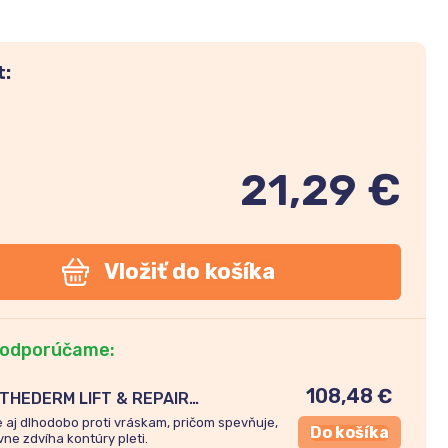
t:
21,29 €
Vložiť do košíka
 odporúčame:
108,48
€
THEDERM LIFT & REPAIR
vé spevňujúce sérum 30ml
 aj dlhodobo proti vráskam, pričom spevňuje,
Do košíka
vne zdvíha kontúry pleti.