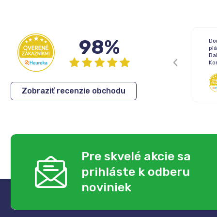
98%
Žiadne !
Do
pl
Bal
Ko
Inka
,
05.08.2026
Zobraziť recenzie obchodu
Pre skvelé akcie sa
prihláste k odberu
noviniek