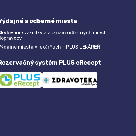
Výdajné a odberné miesta
Sledovanie zásielky a zoznam odberných miest
dopravcov
Výdajne miesta v lekárňach – PLUS LEKÁREŇ
Rezervačný systém PLUS eRecept