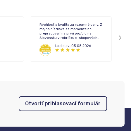
Rýchlosť a kvalita za rozumné ceny. Z
To
môjho hľadiska sa momentálne
de
prepracovali na prvú pozíciu na
Slovensku v rebríčku e-shopových
lekární.
Ladislav
,
05.08.2026
Otvoriť prihlasovací formulár