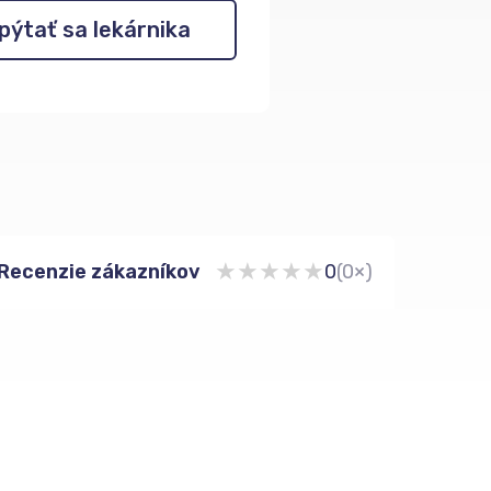
pýtať sa lekárnika
★
★
★
★
★
Recenzie zákazníkov
0
(0×)