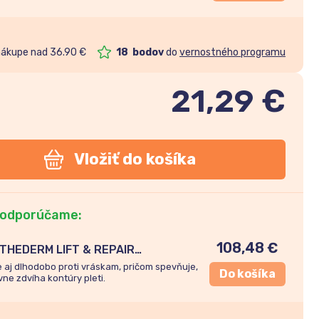
nákupe nad 36.90 €
18
bodov
do
vernostného programu
21,29
€
Vložiť do košíka
 odporúčame:
108,48
€
THEDERM LIFT & REPAIR
vé spevňujúce sérum 30ml
 aj dlhodobo proti vráskam, pričom spevňuje,
Do košíka
vne zdvíha kontúry pleti.