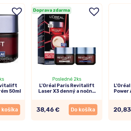
Doprava zdarma
ks
Posledné 2ks
vitalift
L'Oréal Paris Revitalift
L'Oréa
rém 50ml
Laser X3 denný a nočný
Power 
krém 50+50ml
sér
hya
38,46 €
20,83
 košíka
Do košíka