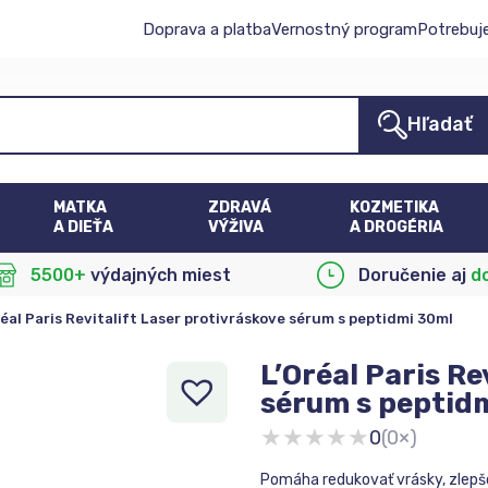
Doprava a platba
Vernostný program
Potrebuj
Hľadať
MATKA
ZDRAVÁ
KOZMETIKA
A DIEŤA
VÝŽIVA
A DROGÉRIA
5500+
výdajných miest
Doručenie aj
d
réal Paris Revitalift Laser protivráskove sérum s peptidmi 30ml
L’Oréal Paris Re
sérum s peptid
★
★
★
★
★
0
(0×)
Pomáha redukovať vrásky, zlepšo