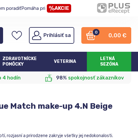
AKCIE
em poradiť
Pomáha pri
0
0,00
€
Prihlásiť sa
ZDRAVOTNÍCKE
LETNÁ
VETERINA
POMÔCKY
SEZÓNA
o 4 hodín
98%
spokojnosť zákazníkov
rue Match make-up 4.N Beige
, rozjasní a prirodzene zakryje všetky jej nedokonalosti.