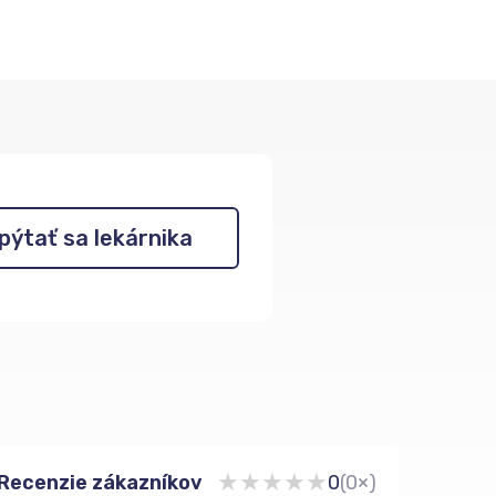
pýtať sa lekárnika
★
★
★
★
★
Recenzie zákazníkov
0
(0×)