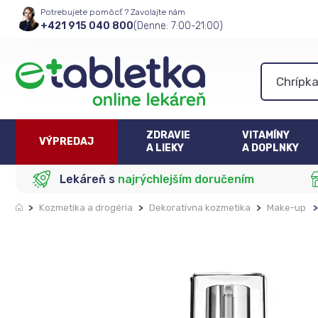
Potrebujete pomôcť ? Zavolajte nám
+421 915 040 800
(Denne: 7:00-21:00)
ZDRAVIE
VITAMÍNY
VÝPREDAJ
A LIEKY
A DOPLNKY
Lekáreň s
najrýchlejším doručením
>
Kozmetika a drogéria
>
Dekoratívna kozmetika
>
Make-up