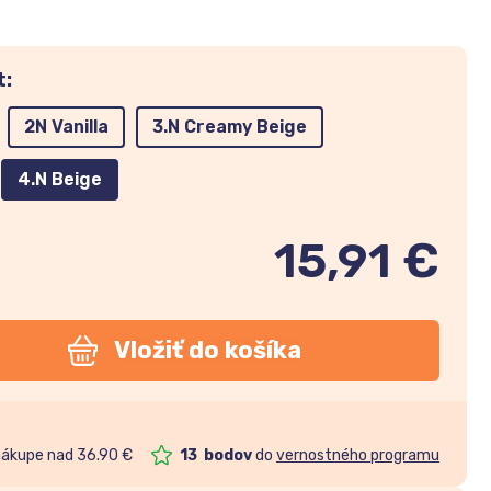
t:
2N Vanilla
3.N Creamy Beige
4.N Beige
15,91 €
Vložiť do košíka
nákupe nad 36.90 €
13
bodov
do
vernostného programu