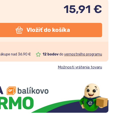
15,91
€
Vložiť do košíka
nákupe nad 36.90 €
12
bodov
do
vernostného programu
Možnosti vrátenia tovaru