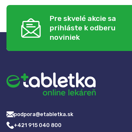
Pre skvelé akcie sa
prihláste k odberu
noviniek
podpora@etabletka.sk
+421 915 040 800