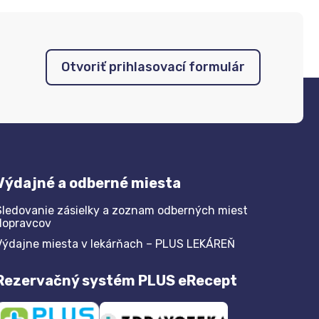
Otvoriť prihlasovací formulár
Výdajné a odberné miesta
Sledovanie zásielky a zoznam odberných miest
dopravcov
Výdajne miesta v lekárňach – PLUS LEKÁREŇ
Rezervačný systém PLUS eRecept