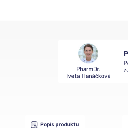
P
P
PharmDr.
Zv
Iveta Hanáčková
Popis produktu