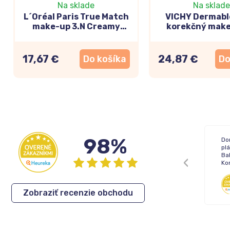
Na sklade
Na sklade
L´Oréal Paris True Match
VICHY Dermabl
make-up 3.N Creamy
korekčný make
Beige 30ml
(Opal) 30
17,67 €
24,87 €
Do košíka
Do
98%
Žiadne !
Do
pl
Bal
Ko
Inka
,
05.08.2026
Zobraziť recenzie obchodu