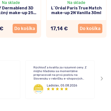
Na sklade
Na sklade
Y Dermablend 3D
L´Oréal Paris True Match
kčný make-up 25
make-up 2N Vanilla 30ml
(Nude) 30ml
 €
17,14 €
Do košíka
Do košíka
Rýchlosť a kvalita za rozumné ceny. Z
To
môjho hľadiska sa momentálne
de
prepracovali na prvú pozíciu na
Slovensku v rebríčku e-shopových
lekární.
Ladislav
,
05.08.2026