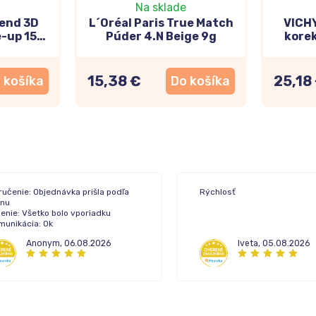
Na sklade
end 3D
L´Oréal Paris True Match
VICH
-up 15
Púder 4.N Beige 9g
kore
ml
15,38 €
25,18
 košíka
Do košíka
ručenie: Objednávka prišla podľa
Rýchlosť
ánu
enie: Všetko bolo vporiadku
munikácia: Ok
Anonym
,
06.08.2026
Iveta
,
05.08.2026