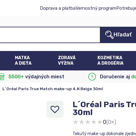
Doprava a platba
Vernostný program
Potrebuj
Hľadať
MATKA
ZDRAVÁ
KOZMETIKA
A DIEŤA
VÝŽIVA
A DROGÉRIA
5500+
výdajných miest
Doručenie aj
d
>
L´Oréal Paris True Match make-up 4.N Beige 30ml
L´Oréal Paris T
30ml
★
★
★
★
★
0
(0×)
Tekutý make-up dokonale zjednotí