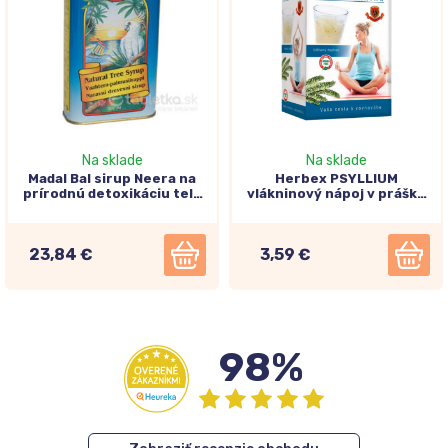
Na sklade
Na sklade
Madal Bal sirup Neera na
Herbex PSYLLIUM
prírodnú detoxikáciu tela
vlákninový nápoj v prášku
500ml
vo vrecúškach 16x4,5g
23,84 €
3,59 €
98%