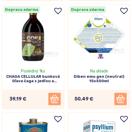
Doprava zdarma
Doprava zdarma
Posledný 1ks
Na sklade
CHAGA CELLULAR bunková
Diben emu gen (neutral)
šťava čaga s jedľou a
15x500ml
ľubovníkom bodkovaným
450ml
39,19 €
50,49 €