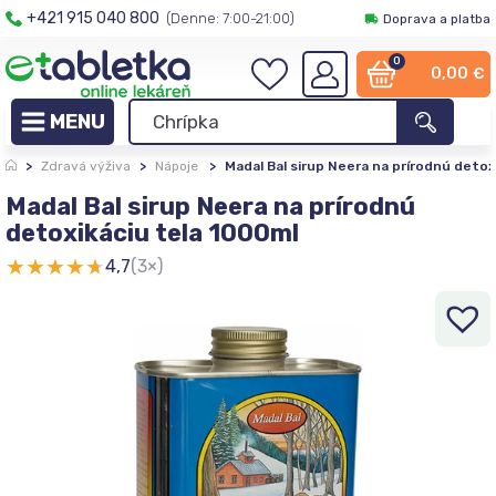
+421 915 040 800
(Denne: 7:00-21:00)
Doprava a platba
0
0,00
€
>
Zdravá výživa
>
Nápoje
>
Madal Bal sirup Neera na prírodnú detox
Madal Bal sirup Neera na prírodnú
detoxikáciu tela 1000ml
★
★
★
★
★
4,7
(3×)