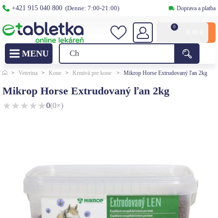
+421 915 040 800
(Denne: 7:00-21:00)
Doprava a platba
0
0,00
€
>
Veterina
>
Kone
>
Krmivá pre kone
>
Mikrop Horse Extrudovaný ľan 2kg
Mikrop Horse Extrudovaný ľan 2kg
★
★
★
★
★
0
(0×)