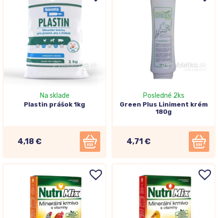
Na sklade
Posledné 2ks
Plastin prášok 1kg
Green Plus Liniment krém
180g
4,18 €
4,71 €