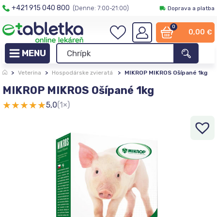
+421 915 040 800
(Denne: 7:00-21:00)
Doprava a platba
0
0,00
€
>
Veterina
>
Hospodárske zvieratá
>
MIKROP MIKROS Ošípané 1kg
MIKROP MIKROS Ošípané 1kg
★
★
★
★
★
5,0
(1×)