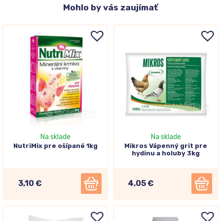
Mohlo
by vás zaujímať
Na sklade
Na sklade
NutriMix pre ošípané 1kg
Mikros Vápenný grit pre
hydinu a holuby 3kg
3,10 €
4,05 €