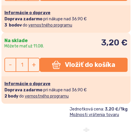
Informácie o doprave
Doprava zadarmo
pri nákupe nad 36.90 €
3
bodov
do
vernostného programu
Na sklade
3,20
€
Môžete mať už 11.08.
-
+
Vložiť do košíka
Informácie o doprave
Doprava zadarmo
pri nákupe nad 36.90 €
2
body
do
vernostného programu
Jednotková cena:
3,20 €/1kg
Možnosti vrátenia tovaru