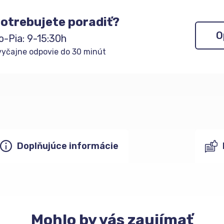
otrebujete poradiť?
O
o-Pia: 9-15:30h
yčajne odpovie do 30 minút
Doplňujúce informácie
Mohlo
by vás zaujímať