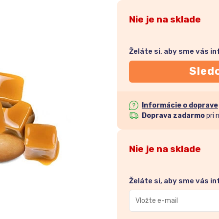
Nie je na sklade
Želáte si, aby sme vás i
Sled
Informácie o doprave
Doprava zadarmo
pri 
Nie je na sklade
Želáte si, aby sme vás i
Zadajte
svoju
e-