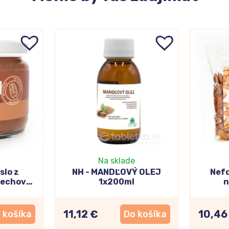
Na sklade
lo z
NH - MANDĽOVÝ OLEJ
Nef
rechov
1x200ml
n
11,12 €
10,46
 košíka
Do košíka