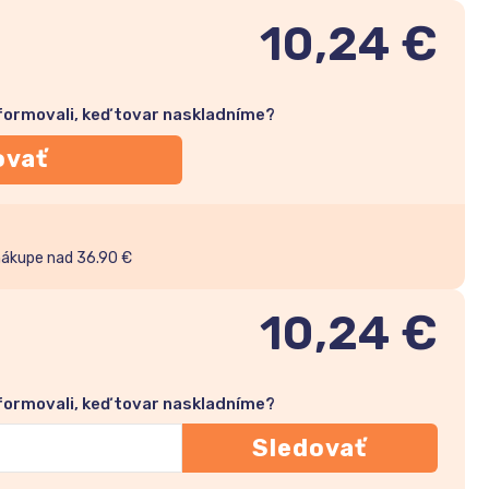
10,24 €
nformovali, keď tovar naskladníme?
ovať
nákupe nad 36.90 €
10,24
€
nformovali, keď tovar naskladníme?
Sledovať