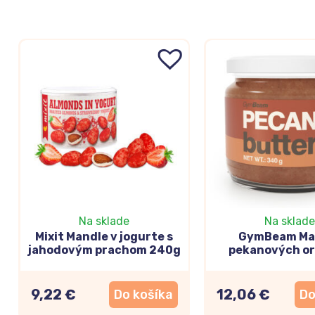
Na sklade
Na sklade
Mixit Mandle v jogurte s
GymBeam Mas
jahodovým prachom 240g
pekanových o
340g
9,22 €
12,06 €
Do košíka
Do