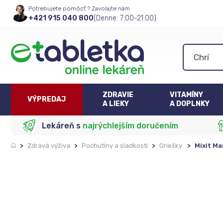
Potrebujete pomôcť ? Zavolajte nám
+421 915 040 800
(Denne: 7:00-21:00)
ZDRAVIE
VITAMÍNY
VÝPREDAJ
A LIEKY
A DOPLNKY
Lekáreň s
najrýchlejším doručením
>
Zdravá výživa
>
Pochutiny a sladkosti
>
Oriešky
>
Mixit M