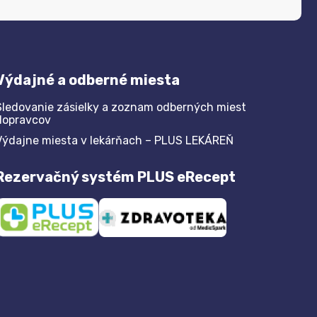
Výdajné a odberné miesta
Sledovanie zásielky a zoznam odberných miest
dopravcov
Výdajne miesta v lekárňach – PLUS LEKÁREŇ
Rezervačný systém PLUS eRecept