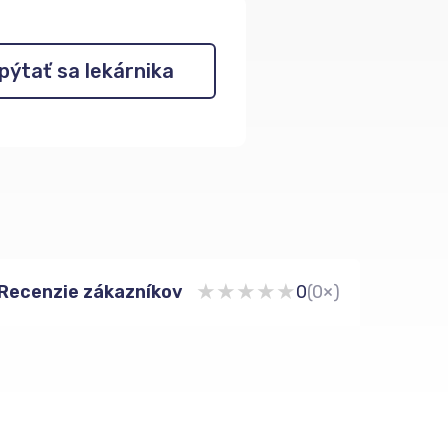
pýtať sa lekárnika
★
★
★
★
★
Recenzie zákazníkov
0
(0×)