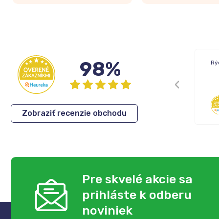
98%
Rýchle dodanie tovaru.
Rý
Cenovo dobré produkty
Eva
,
05.08.2026
Zobraziť recenzie obchodu
Pre skvelé akcie sa
prihláste k odberu
noviniek