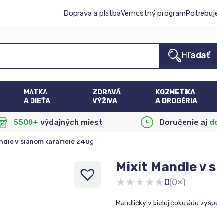
Doprava a platba
Vernostný program
Potrebuj
Hľadať
MATKA
ZDRAVÁ
KOZMETIKA
A DIEŤA
VÝŽIVA
A DROGÉRIA
5500+
výdajných miest
Doručenie aj
d
andle v slanom karamele 240g
Mixit Mandle v
★
★
★
★
★
0
(0×)
Mandličky v bielej čokoláde vyš