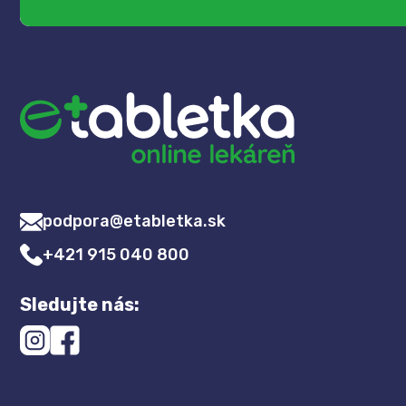
podpora@etabletka.sk
+421 915 040 800
Sledujte nás: