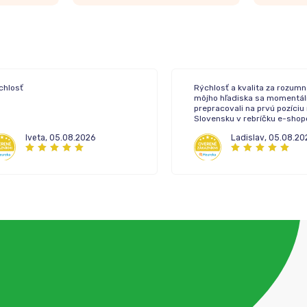
chlosť
Rýchlosť a kvalita za rozumn
môjho hľadiska sa momentál
prepracovali na prvú pozíciu
Slovensku v rebríčku e-sho
lekární.
Iveta
,
05.08.2026
Ladislav
,
05.08.20