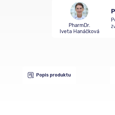
P
P
PharmDr.
Zv
Iveta Hanáčková
Popis produktu