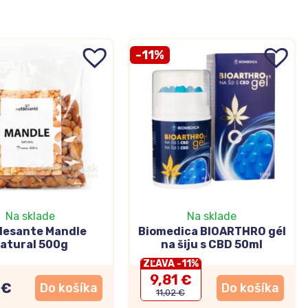
-11%
Na sklade
Na sklade
desante Mandle
Biomedica BIOARTHRO gél
atural 500g
na šiju s CBD 50ml
ZĽAVA -11%
9,81 €
 €
Do košíka
Do košíka
11,02 €