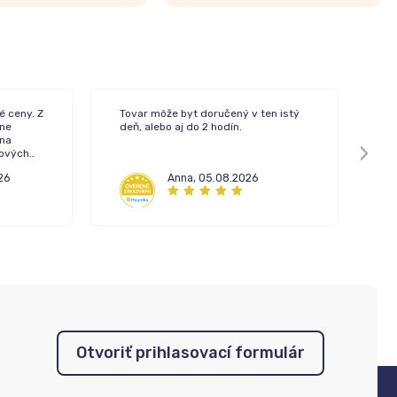
é ceny. Z
Tovar môže byt doručený v ten istý
Rý
ne
deň, alebo aj do 2 hodín.
 na
pových
26
Anna
,
05.08.2026
Otvoriť prihlasovací formulár