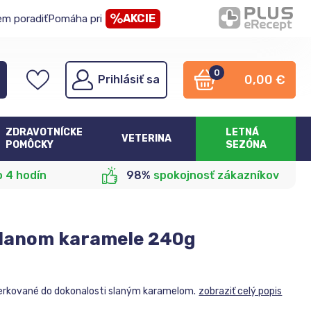
AKCIE
em poradiť
Pomáha pri
0
0,00
€
Prihlásiť sa
ZDRAVOTNÍCKE
LETNÁ
VETERINA
POMÔCKY
SEZÓNA
o 4 hodín
98%
spokojnosť zákazníkov
 slanom karamele 240g
perkované do dokonalosti slaným karamelom.
zobraziť celý popis