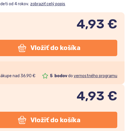
deti od 4 rokov.
zobraziť celý popis
4,93 €
Vložiť do košíka
nákupe nad 36.90 €
5
bodov
do
vernostného programu
4,93
€
Vložiť do košíka