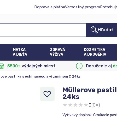
Doprava a platba
Vernostný program
Potrebuj
Hľadať
MATKA
ZDRAVÁ
KOZMETIKA
A DIEŤA
VÝŽIVA
A DROGÉRIA
5500+
výdajných miest
Doručenie aj
d
rove pastilky s echinaceou a vitamínom C 24ks
Müllerove pasti
24ks
★
★
★
★
★
0
(0×)
Výživový doplnok. Cmúľacie pas