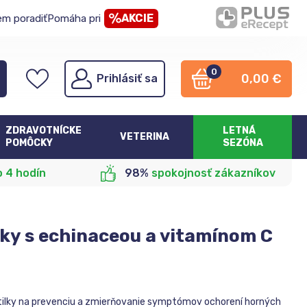
AKCIE
em poradiť
Pomáha pri
0
0,00
€
Prihlásiť sa
ZDRAVOTNÍCKE
LETNÁ
VETERINA
POMÔCKY
SEZÓNA
o 4 hodín
98%
spokojnosť zákazníkov
lky s echinaceou a vitamínom C
tilky na prevenciu a zmierňovanie symptómov ochorení horných