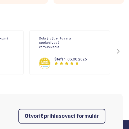
kojná
Dobrý výber tovaru
Ve
spoľahlivosť
vý
komunikácia
Štefan
,
03.08.2026
Otvoriť prihlasovací formulár