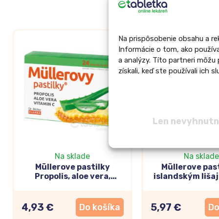
Na prispôsobenie obsahu a rek
Informácie o tom, ako používa
a analýzy. Títo partneri môžu 
získali, keď ste používali ich sl
Len nevyhnut
Na sklade
Na sklade
Müllerove pastilky
Müllerove past
Propolis, aloe vera,
islandským liša
vitamín C 24ks
vitamínom C be
36ks
4,93 €
5,97 €
Do košíka
Do