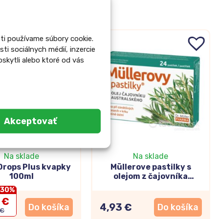
ti používame súbory cookie.
i sociálnych médií, inzercie
oskytli alebo ktoré od vás
Akceptovať
Na sklade
Na sklade
Drops Plus kvapky
Müllerove pastilky s
100ml
olejom z čajovníka
austrálskeho 24ks
-30%
 €
4,93 €
Do košíka
Do košíka
 €