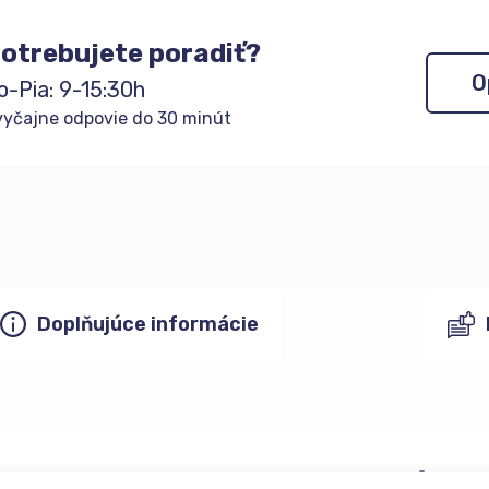
otrebujete poradiť?
O
o-Pia: 9-15:30h
yčajne odpovie do 30 minút
Doplňujúce informácie
Mohlo
by vás zaujímať