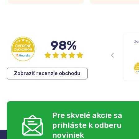
98%
Tovar vždy príde v poriadku.Sme
do
spokojny
Maria
,
03.08.2026
Zobraziť recenzie obchodu
Pre skvelé akcie sa
prihláste k odberu
noviniek