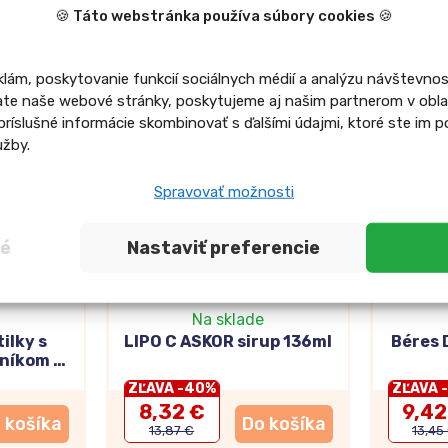
🍪 Táto webstránka používa súbory cookies 🍪
lám, poskytovanie funkcií sociálnych médií a analýzu návštevnos
-40%
-30%
te naše webové stránky, poskytujeme aj našim partnerom v oblast
príslušné informácie skombinovať s ďalšími údajmi, ktoré ste im p
užby.
Spravovať možnosti
né
Nastaviť preferencie
Na sklade
ilky s
LIPO C ASKOR sirup 136ml
Béres 
jníkom a
z cukru
ZĽAVA -40%
ZĽAVA 
8,32 €
9,42
 košíka
Do košíka
13,87 €
13,45