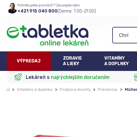
Potrebujete pomôcť ? Zavolajte nám
+421 915 040 800
(Denne: 7:00-21:00)
ZDRAVIE
VITAMÍNY
VÝPREDAJ
A LIEKY
A DOPLNKY
Lekáreň s
najrýchlejším doručením
>
Vitamíny a doplnky
>
Podpora imunity
>
Prevencia
>
Mülle