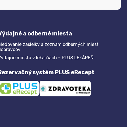
Výdajné a odberné miesta
Sledovanie zásielky a zoznam odberných miest
dopravcov
Výdajne miesta v lekárňach – PLUS LEKÁREŇ
Rezervačný systém PLUS eRecept