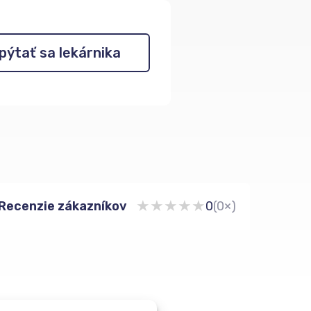
pýtať sa lekárnika
★
★
★
★
★
Recenzie zákazníkov
0
(0×)