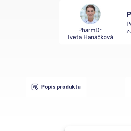
P
P
PharmDr.
Zv
Iveta Hanáčková
Popis produktu