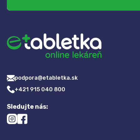
podpora@etabletka.sk
+421 915 040 800
Sledujte nás: