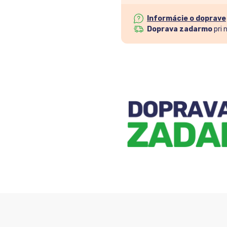
Informácie o doprave
Doprava zadarmo
pri 