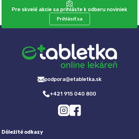
Pre skvelé akcie sa prihláste k odberu noviniek
Prihlásiť sa
podpora@etabletka.sk
+421 915 040 800
Dôležité odkazy