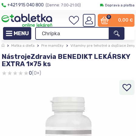
+421 915 040 800
(Denne: 7:00-21:00)
Doprava a platba
0
0,00
€
>
Matka a dieťa
>
Pre mamičky
>
Vitamíny pre tehotné a dojčiace ženy
NástrojeZdravia BENEDIKT LEKÁRSKY
EXTRA 1×75 ks
★
★
★
★
★
0
(0×)