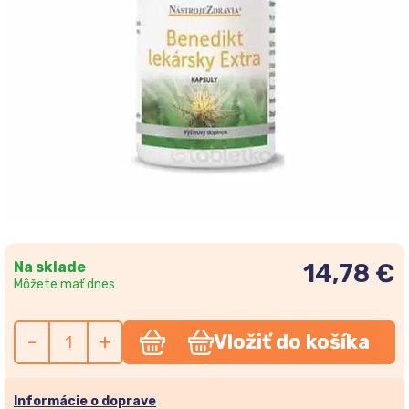
Na sklade
14,78 €
Môžete mať dnes
-
+
Vložiť do košíka
Informácie o doprave