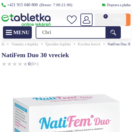
+421 915 040 800
(Denne: 7:00-21:00)
Doprava a platba
0
0,00
€
>
Vitamíny a doplnky
>
Špeciálne doplnky
>
Kyselina listová
>
NatiFem Duo 30 
NatiFem Duo 30 vreciek
★
★
★
★
★
0
(0×)