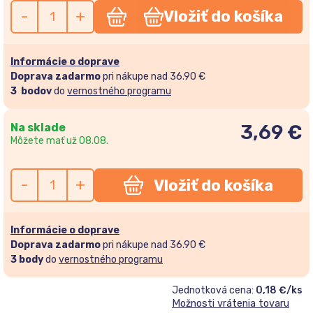
-
+
Vložiť do košíka
Informácie o doprave
Doprava zadarmo
pri nákupe nad 36.90 €
3
bodov
do
vernostného programu
Na sklade
3,69
€
Môžete mať už 08.08.
-
+
Vložiť do košíka
Informácie o doprave
Doprava zadarmo
pri nákupe nad 36.90 €
3
body
do
vernostného programu
Jednotková cena:
0,18 €/ks
Možnosti vrátenia tovaru