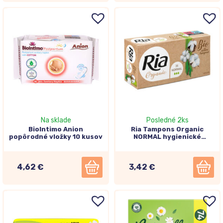
Na sklade
Posledné 2ks
BioIntimo Anion
Ria Tampons Organic
popôrodné vložky 10 kusov
NORMAL hygienické
tampóny 16 kusov
4,62 €
3,42 €