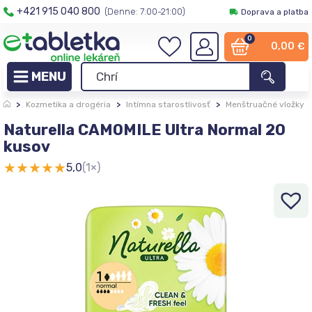
+421 915 040 800
(Denne: 7:00-21:00)
Doprava a platba
0
0,00
€
>
Kozmetika a drogéria
>
Intímna starostlivosť
>
Menštruačné vložky
Naturella CAMOMILE Ultra Normal 20
kusov
★
★
★
★
★
5,0
(1×)