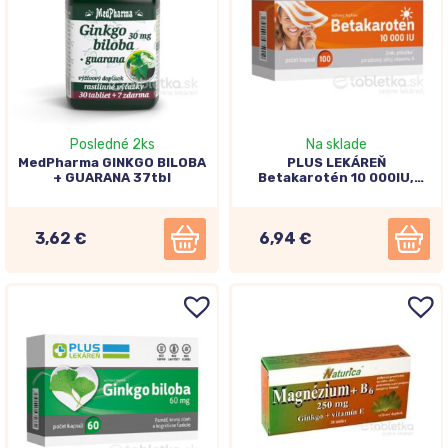
Posledné 2ks
Na sklade
MedPharma GINKGO BILOBA
PLUS LEKÁREŇ
+ GUARANA 37tbl
Betakarotén 10 000IU,
100cps
3,62 €
6,94 €