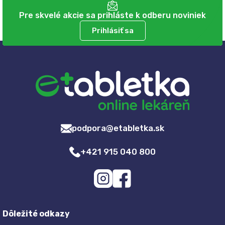
Pre skvelé akcie sa prihláste k odberu noviniek
Prihlásiť sa
podpora@etabletka.sk
+421 915 040 800
Dôležité odkazy