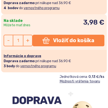
Doprava zadarmo
pri nákupe nad 36.90 €
4
bodov
do
vernostného programu
Na sklade
3,98
€
Môžete mať dnes
-
+
Vložiť do košíka
Informácie o doprave
Doprava zadarmo
pri nákupe nad 36.90 €
3
body
do
vernostného programu
Jednotková cena:
0,13 €/ks
Možnosti vrátenia tovaru