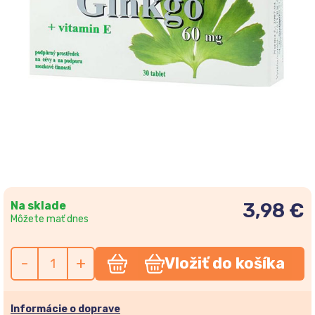
Na sklade
3,98 €
Môžete mať dnes
-
+
Vložiť do košíka
Informácie o doprave