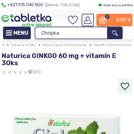
+421 915 040 800
(Denne: 7:00-21:00)
Doprava a platba
0
0,00
€
>
Zdravie a lieky
>
Hlava a psychická pohoda
>
Pamäť a koncentrácia
Naturica GINKGO 60 mg + vitamín E
30ks
★
★
★
★
★
0
(0×)