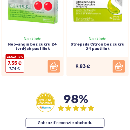
Na sklade
Na sklade
Neo-angin bez cukru 24
Strepsils Citrón bez cukru
tvrdých pastiliek
24 pastiliek
ZĽAVA -5%
7,35 €
9,83 €
7,74 €
98%
Zobraziť recenzie obchodu