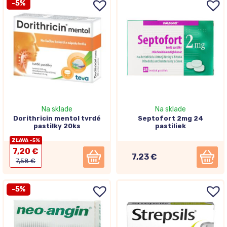
-5%
Na sklade
Na sklade
Dorithricin mentol tvrdé
Septofort 2mg 24
pastilky 20ks
pastiliek
ZĽAVA -5%
7,20 €
7,23 €
7,58 €
-5%