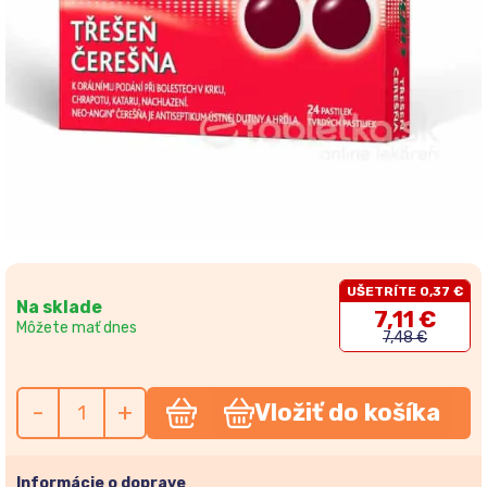
UŠETRÍTE 0,37 €
Na sklade
7,11 €
Môžete mať dnes
7,48 €
-
+
Vložiť do košíka
Informácie o doprave