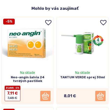
Mohlo
by vás zaujímať
-5%
Na sklade
Na sklade
Neo-angin šalvia 24
TANTUM VERDE sprej 30ml
tvrdých pastiliek
ZĽAVA -5%
7,11 €
8,01 €
7,48 €