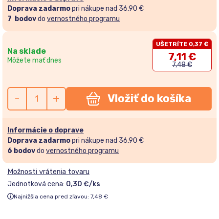
Doprava zadarmo
pri nákupe nad 36.90 €
7
bodov
do
vernostného programu
UŠETRÍTE 0,37 €
Na sklade
7,11
€
Môžete mať dnes
7,48
€
-
+
Vložiť do košíka
Informácie o doprave
Doprava zadarmo
pri nákupe nad 36.90 €
6
bodov
do
vernostného programu
Možnosti vrátenia tovaru
Jednotková cena:
0,30 €/ks
Najnižšia cena pred zľavou:
7,48
€