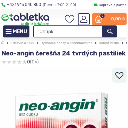
+421 915 040 800
(Denne: 7:00-21:00)
Doprava a platba
0
0,00
€
>
Zdravie a lieky
>
Dýchacie cesty a prechladnutie
>
Bolesť hrdla
>
N
Neo-angin čerešňa 24 tvrdých pastiliek
★
★
★
★
★
0
(0×)