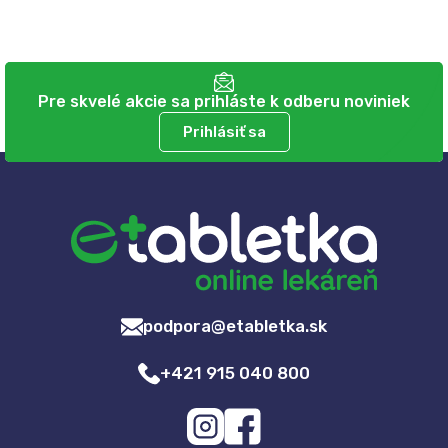
Pre skvelé akcie sa prihláste k odberu noviniek
Prihlásiť sa
podpora@etabletka.sk
+421 915 040 800