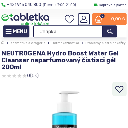
+421 915 040 800
(Denne: 7:00-21:00)
Doprava a platba
0
0,00
€
>
Kozmetika a drogéria
>
Dermokozmetika
>
Problémy pleti a pokožky
NEUTROGENA Hydro Boost Water Gel
Cleanser neparfumovaný čistiaci gél
200ml
★
★
★
★
★
0
(0×)