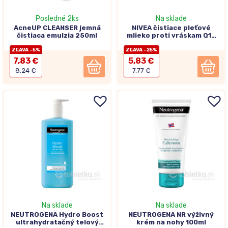
Posledné 2ks
Na sklade
AcneUP CLEANSER jemná
NIVEA čistiace pleťové
čistiaca emulzia 250ml
mlieko proti vráskam Q10
POWER 200ml
ZĽAVA -5%
ZĽAVA -25%
7,83 €
5,83 €
8,24 €
7,77 €
Na sklade
Na sklade
NEUTROGENA Hydro Boost
NEUTROGENA NR výživný
ultrahydratačný telový
krém na nohy 100ml