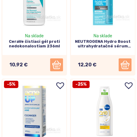
Na sklade
Na sklade
CeraVe čistiaci gél proti
NEUTROGENA Hydro Boost
nedokonalostiam 236ml
ultrahydratačné sérum
30ml
10,92 €
12,20 €
-5%
-25%