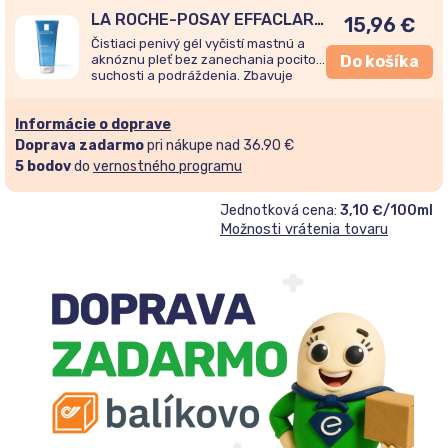
LA ROCHE-POSAY EFFACLAR
15,96
€
čistiaci gél 200ml
Čistiaci penivý gél vyčistí mastnú a
aknóznu pleť bez zanechania pocitov
Do košíka
suchosti a podráždenia. Zbavuje
nečistôt i prebytkov kožného mazu.
Informácie o doprave
Doprava zadarmo
pri nákupe nad 36.90 €
5
bodov
do
vernostného programu
Jednotková cena:
3,10 €/100ml
Možnosti vrátenia tovaru