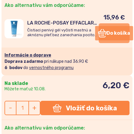
Ako alternatívu vám odporúčame:
15,96
€
LA ROCHE-POSAY EFFACLAR
čistiaci gél 200ml
Čistiaci penivý gél vyčistí mastnú a
Do košíka
aknóznu pleť bez zanechania pocitov
suchosti a podráždenia. Zbavuje
nečistôt i prebytkov kožného mazu.
Informácie o doprave
Doprava zadarmo
pri nákupe nad 36.90 €
6
bodov
do
vernostného programu
Na sklade
6,20
€
Môžete mať už 10.08.
-
+
Vložiť do košíka
Ako alternatívu vám odporúčame: