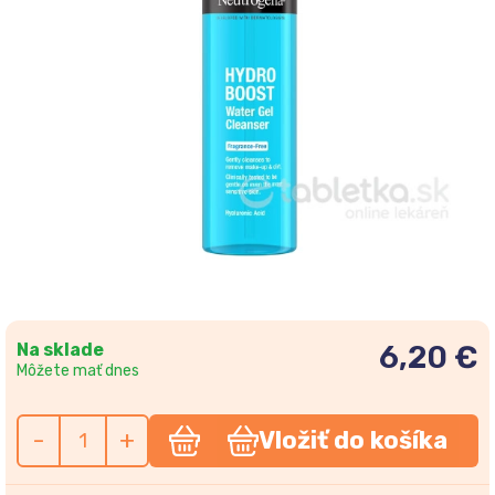
Na sklade
6,20 €
Môžete mať dnes
-
+
Vložiť do košíka