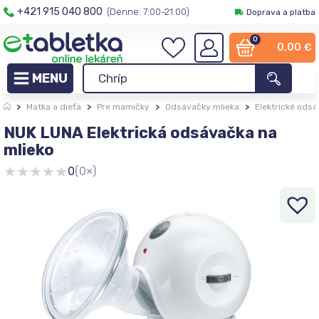
+421 915 040 800
(Denne: 7:00-21:00)
Doprava a platba
0
0,00
€
>
Matka a dieťa
>
Pre mamičky
>
Odsávačky mlieka
>
Elektrické odsá
NUK LUNA Elektrická odsávačka na
mlieko
★
★
★
★
★
0
(0×)