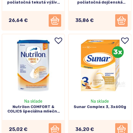
počiatočná tekutá výživa
počiatočná dojčenská
(od narodenia) 24x70ml
výživa (inovácia25)
(1680ml)
24x90ml
26,64 €
35,86 €
Na sklade
Na sklade
Nutrilon COMFORT &
Sunar Complex 3, 3x600g
COLICS špeciálna mliečna
výživa v prášku (od
narodenia) 800g
25,02 €
36,20 €