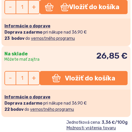
-
+
Vložiť do košíka
Informácie o doprave
Doprava zadarmo
pri nákupe nad 36.90 €
23
bodov
do
vernostného programu
Na sklade
26,85
€
Môžete mať zajtra
-
+
Vložiť do košíka
Informácie o doprave
Doprava zadarmo
pri nákupe nad 36.90 €
22
bodov
do
vernostného programu
Jednotková cena:
3,36 €/100g
Možnosti vrátenia tovaru