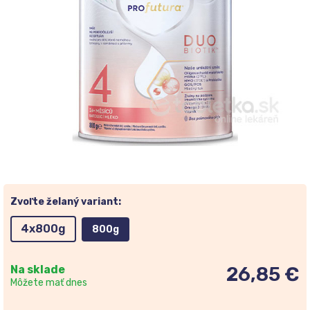
Zvoľte želaný variant:
4x800g
800g
Na sklade
26,85 €
Môžete mať dnes