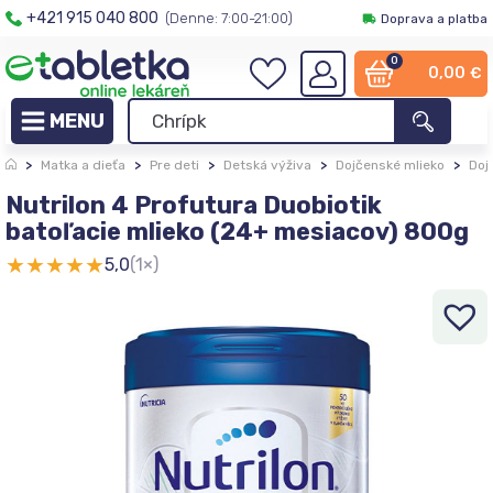
+421 915 040 800
(Denne: 7:00-21:00)
Doprava a platba
0
0,00
€
>
Matka a dieťa
>
Pre deti
>
Detská výživa
>
Dojčenské mlieko
>
Doj
Nutrilon 4 Profutura Duobiotik
batoľacie mlieko (24+ mesiacov) 800g
★
★
★
★
★
5,0
(1×)