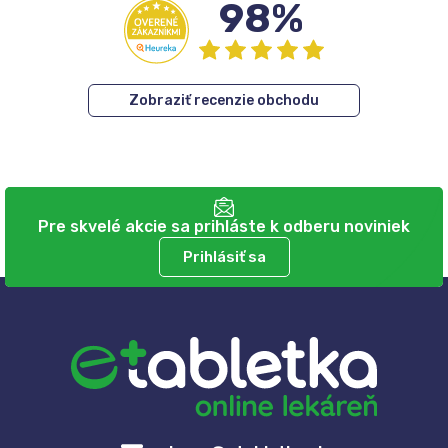
98%
Zobraziť recenzie obchodu
Pre skvelé akcie sa prihláste k odberu noviniek
Prihlásiť sa