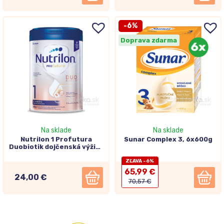
-6%
Doprava zdarma
Na sklade
Na sklade
Nutrilon 1 Profutura
Sunar Complex 3, 6x600g
Duobiotik dojčenská výživa
(0-6 mesiacov) 800g
ZĽAVA -6%
65,99 €
24,00 €
70,57 €