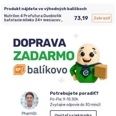
Produkt nájdete vo výhodných balíčkoch
Nutrilon 4 Profutura Duobiotik
73,19
Zobraziť
batoľacie mlieko 24+ mesiacov
4x800g
Potrebujete poradiť?
Po-Pia: 9-15:30h
Zvyčajne odpovie do 30 minút
PharmDr.
Opýtať sa lekárnika