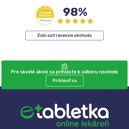
98%
Zobraziť recenzie obchodu
Pre skvelé akcie sa prihláste k odberu noviniek
Prihlásiť sa