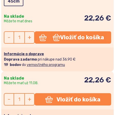
45cm
Na sklade
22,26 €
Môžete mať dnes
-
+
Vložiť do košíka
Informácie o doprave
Doprava zadarmo
pri nákupe nad 36.90 €
19
bodov
do
vernostného programu
Na sklade
22,26
€
Môžete mať už 11.08.
-
+
Vložiť do košíka