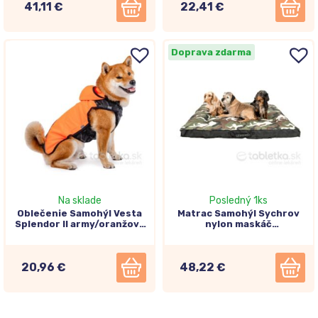
41,11 €
22,41 €
Doprava zdarma
Na sklade
Posledný 1ks
Oblečenie Samohýl Vesta
Matrac Samohýl Sychrov
Splendor ll army/oranžová
nylon maskáč
28cm
120x100x10cm
20,96 €
48,22 €