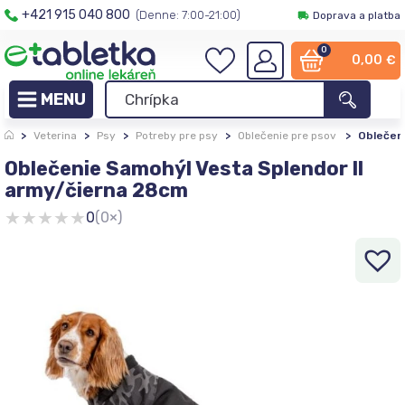
+421 915 040 800
(Denne: 7:00-21:00)
Doprava a platba
0
0,00
€
>
Veterina
>
Psy
>
Potreby pre psy
>
Oblečenie pre psov
>
Oblečeni
Oblečenie Samohýl Vesta Splendor ll
army/čierna 28cm
★
★
★
★
★
0
(0×)