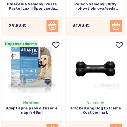
Oblečenie Samohýl Vesta
Pelech Samohýl Buffy
Pastel Lux II Šport šedá
rohový okrová/šedá
36cm
60x60cm
29,83 €
31,93 €
Doprava zdarma
Na sklade
Na sklade
Adaptil pre psov difuzér +
Hračka Kong Dog Extreme
náplň 48ml
Kosť čierna L