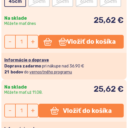
45cm
50cm
55cm
60cm
65cm
Na sklade
25,62 €
Môžete mať dnes
-
+
Vložiť do košíka
Informácie o doprave
Doprava zadarmo
pri nákupe nad 36.90 €
21
bodov
do
vernostného programu
Na sklade
25,62
€
Môžete mať už 11.08.
-
+
Vložiť do košíka