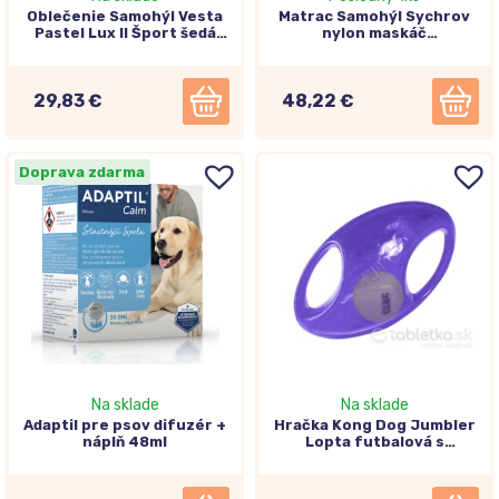
Oblečenie Samohýl Vesta
Matrac Samohýl Sychrov
Pastel Lux II Šport šedá
nylon maskáč
36cm
120x100x10cm
29,83 €
48,22 €
Doprava zdarma
Na sklade
Na sklade
Adaptil pre psov difuzér +
Hračka Kong Dog Jumbler
náplň 48ml
Lopta futbalová s
pískatkom L/XL