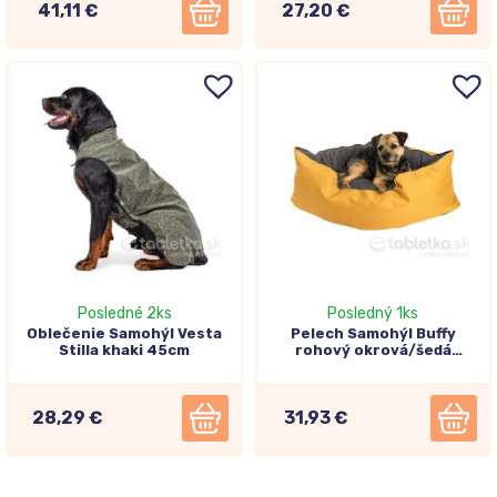
41,11 €
27,20 €
Posledné 2ks
Posledný 1ks
Oblečenie Samohýl Vesta
Pelech Samohýl Buffy
Stilla khaki 45cm
rohový okrová/šedá
60x60cm
28,29 €
31,93 €