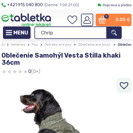
+421 915 040 800
(Denne: 7:00-21:00)
Doprava a platba
0
0,00
€
>
Veterina
>
Psy
>
Potreby pre psy
>
Oblečenie pre psov
>
Oblečeni
Oblečenie Samohýl Vesta Stilla khaki
36cm
★
★
★
★
★
0
(0×)