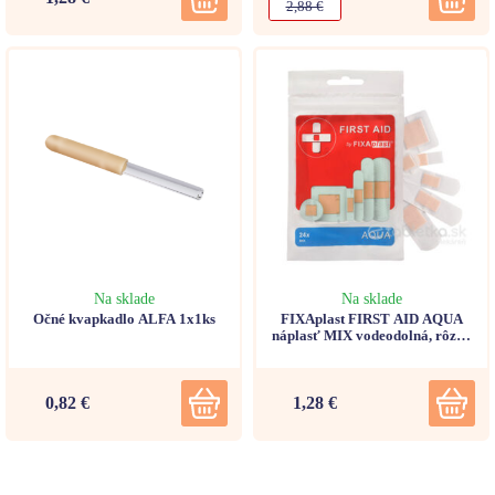
2,88 €
Na sklade
Na sklade
Očné kvapkadlo ALFA 1x1ks
FIXAplast FIRST AID AQUA
náplasť MIX vodeodolná, rôzne
veľkosti a tvary 24ks
0,82 €
1,28 €