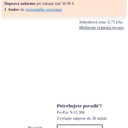
Doprava zadarmo
pri nákupe nad 36.90 €
1
bodov
do
vernostného programu
Jednotková cena:
0,75 €/ks
Možnosti vrátenia tovaru
Potrebujete poradiť?
Po-Pia: 9-15:30h
Zvyčajne odpovie do 30 minút