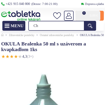
+421 915 040 800
(Denne: 7:00-21:00)
Doprava a platba
0
0,00
€
>
Zdravotnícke pomôcky
>
Ostatné zdravotnícke pomôcky
>
OKULA Bralenka 50 m
OKULA Bralenka 50 ml s uzáverom a
kvapkadlom 1ks
★
★
★
★
★
4,3
(3×)