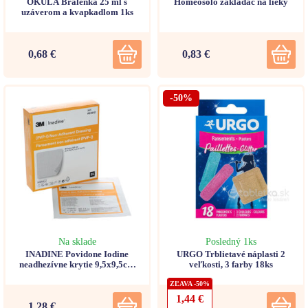
OKULA Bralenka 25 ml s
Homeosolo zakladač na lieky
uzáverom a kvapkadlom 1ks
0,68 €
0,83 €
-50%
Na sklade
Posledný 1ks
INADINE Povidone Iodine
URGO Trblietavé náplasti 2
neadhezívne krytie 9,5x9,5cm
veľkosti, 3 farby 18ks
1ks
ZĽAVA -50%
1,44 €
1,28 €