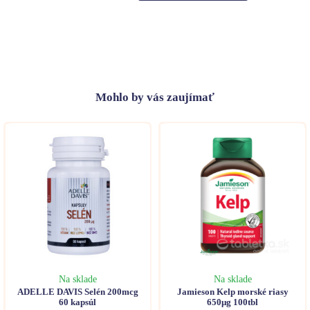
Mohlo
by vás zaujímať
Na sklade
Na sklade
ADELLE DAVIS Selén 200mcg
Jamieson Kelp morské riasy
60 kapsúl
650μg 100tbl