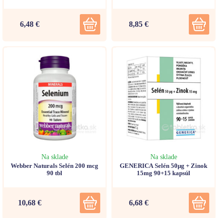
6,48 €
8,85 €
Na sklade
Na sklade
Webber Naturals Selén 200 mcg
GENERICA Selén 50μg + Zinok
90 tbl
15mg 90+15 kapsúl
10,68 €
6,68 €