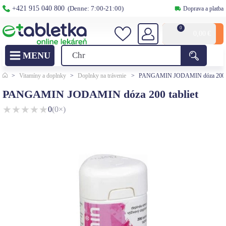
+421 915 040 800
(Denne: 7:00-21:00)
Doprava a platba
0
0,00
€
>
Vitamíny a doplnky
>
Doplnky na trávenie
>
PANGAMIN JODAMIN dóza 200 ta
PANGAMIN JODAMIN dóza 200 tabliet
★
★
★
★
★
0
(0×)