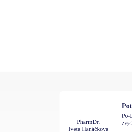
Pot
Po-P
PharmDr.
Zvyča
Iveta Hanáčková