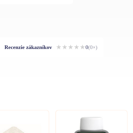
★
★
★
★
★
Recenzie zákazníkov
0
(0×)