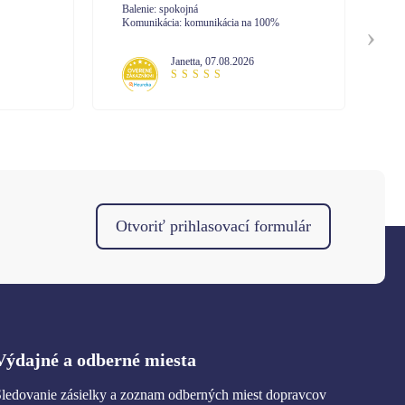
vybavenie.
Ba
0%
Balenie: So zabalením som bola spokojná
Ko
Komunikácia: Pri tejto objednávke som
nekomunikovala s call centrom. No mám
Mária
,
07.08.2026
skúsenosť z minula. Vysoká profesionalita
pri vybavovaní.
Otvoriť prihlasovací formulár
Výdajné a odberné miesta
ledovanie zásielky a zoznam odberných miest dopravcov