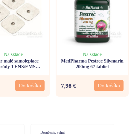
Na sklade
Na sklade
r malé samolepiace
MedPharma Pestrec Silymarín
ktródy TENS/EMS
200mg 67 tabliet
45x45mm 8ks
7,98 €
Do košíka
Do košíka
Doručenie: Vysoká spokojnosť. Expresné
Do