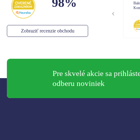
98%
Balenie: Všetko bolo vporiadku
Bal
Komunikácia: Ok
Kom
Anonym
,
06.08.2026
Zobraziť recenzie obchodu
Pre skvelé akcie sa prihlást
odberu noviniek