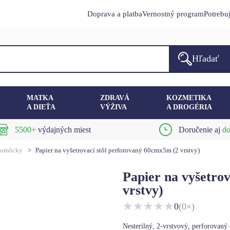
Doprava a platba
Vernostný program
Potrebu
Hľadať
MATKA
ZDRAVÁ
KOZMETIKA
A DIEŤA
VÝŽIVA
A DROGÉRIA
5500+
výdajných miest
Doručenie aj
do
pomôcky
>
Papier na vyšetrovací stôl perforovaný 60cmx5m (2 vrstvy)
Papier na vyšetro
vrstvy)
★
★
★
★
★
0
(0×)
Nesterilný, 2-vrstvový, perforovaný