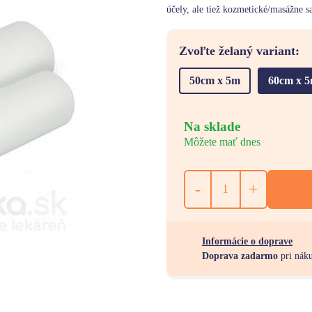
účely, ale tiež kozmetické/masážne sa
Zvoľte želaný variant:
50cm x 5m
60cm x 
Na sklade
Môžete mať dnes
-
+
Informácie o doprave
Doprava zadarmo
pri nák