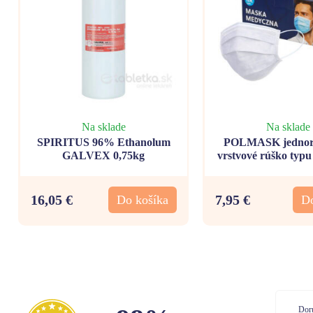
Na sklade
Na sklade
SPIRITUS 96% Ethanolum
POLMASK jednora
GALVEX 0,75kg
vrstvové rúško typu 
50 kusov
16,05 €
7,95 €
Do košíka
Do
Doručenie: Objednávka prišla podľa plánu
Dor