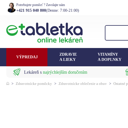
Potrebujete pomôcť ? Zavolajte nám
+421 915 040 800
(Denne: 7:00-21:00)
ZDRAVIE
VITAMÍNY
VÝPREDAJ
A LIEKY
A DOPLNKY
Lekáreň s
najrýchlejším doručením
>
Zdravotnícke pomôcky
>
Zdravotnícke oblečenie a obuv
>
Ostatné 