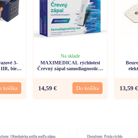
Na sklade
zové 3-
MAXIMEDICAL rýchlotest
Beure
IIR, biele
Črevný zápal samodiagnostický
ele
test zo stolice
14,59 €
13,59 €
 košíka
Do košíka
učenie: Prisla rýchlo
Doručenie: velmi