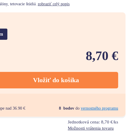
lóny, tetovacie štúdiá.
zobraziť celý popis
5m
8,70 €
Vložiť do košíka
upe nad 36.90 €
8
bodov
do
vernostného programu
Jednotková cena:
8,70 €/ks
Možnosti vrátenia tovaru