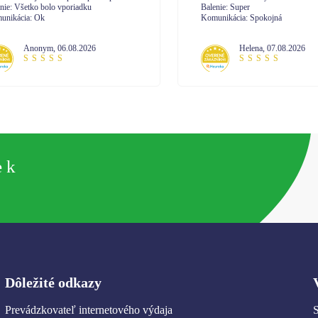
enie: Super
Balenie: spokojná
unikácia: Spokojná
Komunikácia: komunikácia na 10
Helena
,
07.08.2026
Janetta
,
07.08.2026
e k
Dôležité odkazy
Prevádzkovateľ internetového výdaja
S