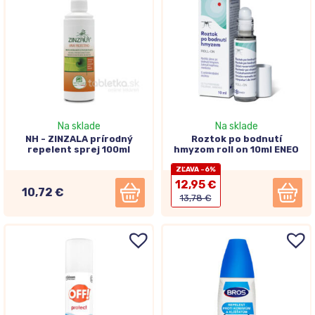
Na sklade
Na sklade
NH - ZINZALA prírodný
Roztok po bodnutí
repelent sprej 100ml
hmyzom roll on 10ml ENEO
ZĽAVA -6%
12,95 €
10,72 €
13,78 €