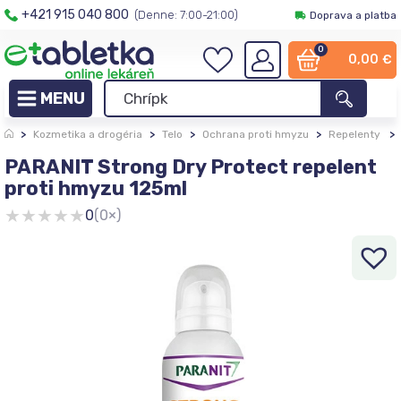
+421 915 040 800
(Denne: 7:00-21:00)
Doprava a platba
0
0,00
€
>
Kozmetika a drogéria
>
Telo
>
Ochrana proti hmyzu
>
Repelenty
>
PARANIT Strong Dry Protect repelent
proti hmyzu 125ml
★
★
★
★
★
0
(0×)