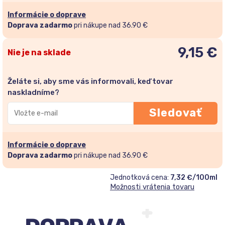
Informácie o doprave
Doprava zadarmo
pri nákupe nad 36.90 €
9,15
€
Nie je na sklade
Želáte si, aby sme vás informovali, keď tovar
naskladníme?
Zadajte
Sledovať
svoju
e-
mailovú
Informácie o doprave
adresu
Doprava zadarmo
pri nákupe nad 36.90 €
a
Jednotková cena:
7,32 €/100ml
pridajte
Možnosti vrátenia tovaru
sa
do
zoznamu