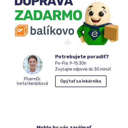
čakateľov
Potrebujete poradiť?
Po-Pia: 9-15:30h
Zvyčajne odpovie do 30 minút
PharmDr.
Opýtať sa lekárnika
Iveta Hanáčková
Mohlo
by vás zaujímať