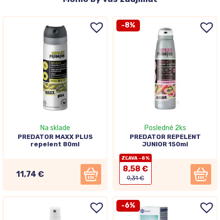
-8%
Na sklade
Posledné 2ks
PREDATOR MAXX PLUS
PREDATOR REPELENT
repelent 80ml
JUNIOR 150ml
ZĽAVA -8%
8,58 €
11,74 €
9,31 €
-6%