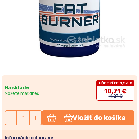
UŠETRÍTE 0,56 €
Na sklade
10,71 €
Môžete mať dnes
11,27 €
-
+
Vložiť do košíka
Informácie o doprave