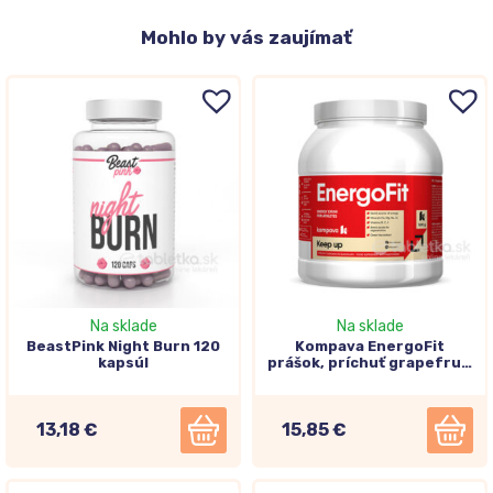
Mohlo
by vás zaujímať
Na sklade
Na sklade
BeastPink Night Burn 120
Kompava EnergoFit
kapsúl
prášok, príchuť grapefruit
500g
13,18 €
15,85 €