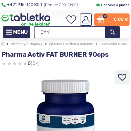
+421 915 040 800
(Denne: 7:00-21:00)
Doprava a platba
0
0,00
€
>
Vitamíny a doplnky
>
Športová výživa a doplnky
>
Spaľovače tukov
Pharma Activ FAT BURNER 90cps
★
★
★
★
★
0
(0×)