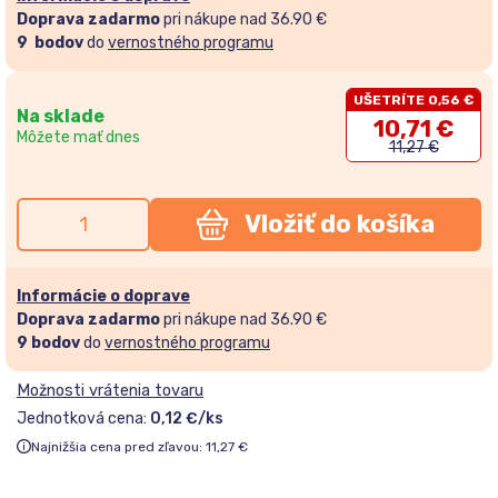
Doprava zadarmo
pri nákupe nad 36.90 €
9
bodov
do
vernostného programu
UŠETRÍTE 0,56 €
Na sklade
10,71
€
Môžete mať dnes
11,27
€
Vložiť do košíka
Informácie o doprave
Doprava zadarmo
pri nákupe nad 36.90 €
9
bodov
do
vernostného programu
Možnosti vrátenia tovaru
Jednotková cena:
0,12 €/ks
Najnižšia cena pred zľavou:
11,27
€