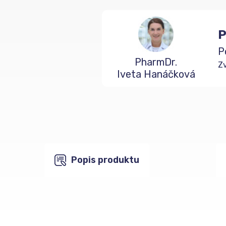
P
P
PharmDr.
Zv
Iveta Hanáčková
Popis produktu