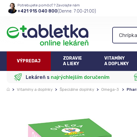
Potrebujete pomôcť ? Zavolajte nám
+421 915 040 800
(Denne: 7:00-21:00)
ZDRAVIE
VITAMÍNY
VÝPREDAJ
A LIEKY
A DOPLNKY
Lekáreň s
najrýchlejším doručením
>
Vitamíny a doplnky
>
Špeciálne doplnky
>
Omega-3
>
Phar