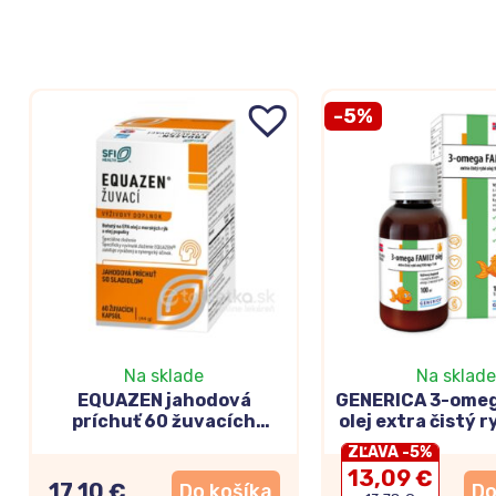
-5%
Na sklade
Na sklade
EQUAZEN jahodová
GENERICA 3-omeg
príchuť 60 žuvacích
olej extra čistý r
kapsúl
ZĽAVA -5%
13,09 €
17,10 €
Do košíka
Do