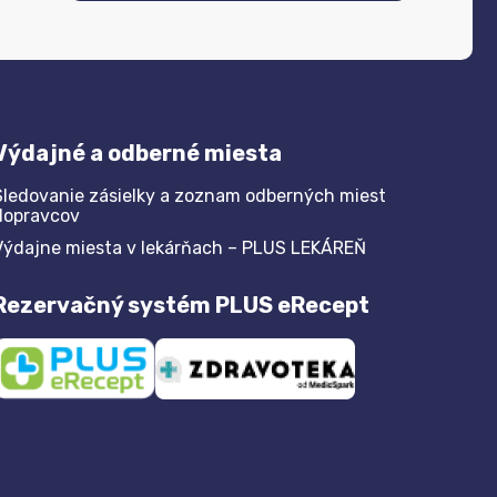
Výdajné a odberné miesta
Sledovanie zásielky a zoznam odberných miest
dopravcov
Výdajne miesta v lekárňach – PLUS LEKÁREŇ
Rezervačný systém PLUS eRecept