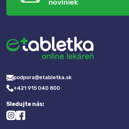
noviniek
podpora@etabletka.sk
+421 915 040 800
Sledujte nás: