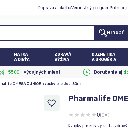
Doprava a platba
Vernostný program
Potrebuj
Hľadať
MATKA
ZDRAVÁ
KOZMETIKA
A DIEŤA
VÝŽIVA
A DROGÉRIA
5500+
výdajných miest
Doručenie aj
d
malife OMEGA JUNIOR kvapky pre deti 30ml
Pharmalife OME
★
★
★
★
★
0
(0×)
Kvapky pre zdravý rast a zdravý 