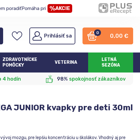
AKCIE
em poradiť
Pomáha pri
0
0,00
€
Prihlásiť sa
ZDRAVOTNÍCKE
LETNÁ
VETERINA
POMÔCKY
SEZÓNA
o 4 hodín
98%
spokojnosť zákazníkov
GA JUNIOR kvapky pre deti 30ml
vývoj mozgu, pre lepšiu koncentráciu u školákov. Vhodný aj pre