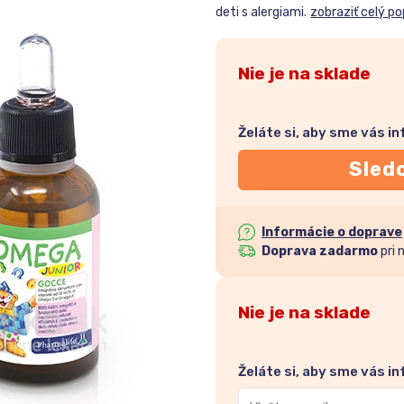
deti s alergiami.
zobraziť celý po
Nie je na sklade
Želáte si, aby sme vás i
Sled
Informácie o doprave
Doprava zadarmo
pri 
Nie je na sklade
Želáte si, aby sme vás i
Zadajte