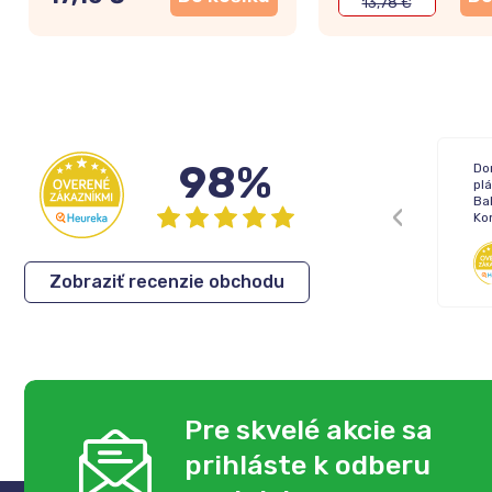
13,78 €
98%
Žiadne !
Do
pl
Bal
Ko
Inka
,
05.08.2026
Zobraziť recenzie obchodu
Pre skvelé akcie sa
prihláste k odberu