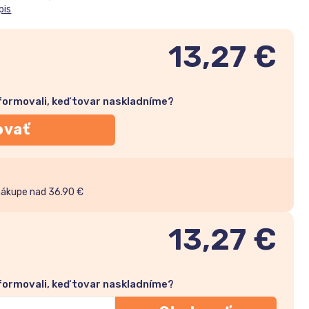
pis
13,27 €
nformovali, keď tovar naskladníme?
ovať
nákupe nad 36.90 €
13,27
€
nformovali, keď tovar naskladníme?