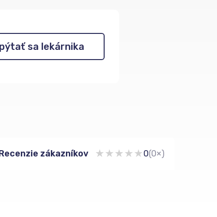
pýtať sa lekárnika
★
★
★
★
★
Recenzie zákazníkov
0
(0×)