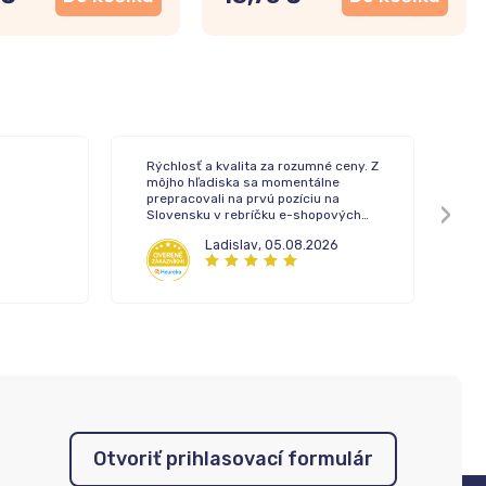
Rýchlosť a kvalita za rozumné ceny. Z
To
môjho hľadiska sa momentálne
de
prepracovali na prvú pozíciu na
Slovensku v rebríčku e-shopových
lekární.
Ladislav
,
05.08.2026
Otvoriť prihlasovací formulár