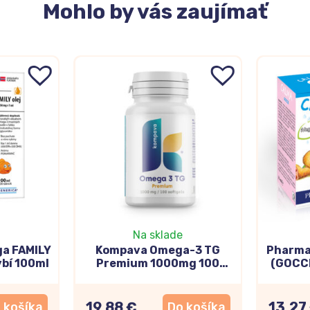
Mohlo
by vás zaujímať
Na sklade
a FAMILY
Kompava Omega-3 TG
Pharma
ybí 100ml
Premium 1000mg 100
(GOCCE
kapsúl
19,88 €
13,27
 košíka
Do košíka