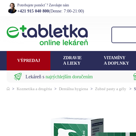
Potrebujete pomôcť ? Zavolajte nám
+421 915 040 800
(Denne: 7:00-21:00)
ZDRAVIE
VITAMÍNY
VÝPREDAJ
A LIEKY
A DOPLNKY
Lekáreň s
najrýchlejším doručením
>
Kozmetika a drogéria
>
Dentálna hygiena
>
Zubné pasty a gély
>
S