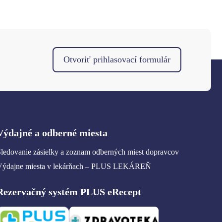
Otvoriť prihlasovací formulár
Výdajné a odberné miesta
ledovanie zásielky a zoznam odberných miest dopravcov
Výdajne miesta v lekárňach – PLUS LEKÁREŇ
Rezervačný systém PLUS eRecept