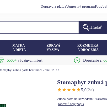
Doprava a platba
Vernostný program
Potrebu
Hľadať
MATKA
ZDRAVÁ
KOZMETIKA
A DIEŤA
VÝŽIVA
A DROGÉRIA
5500+
výdajných miest
Doručenie aj
do
tomaphyt zubná pasta bez fluóru 75ml ENEO
Stomaphyt zubná 
★
★
★
★
★
5,0
(2×)
Zubná pasta na každodennú starostliv
zobraziť celý popis