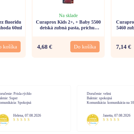
Na sklade
z fluoridu
Curaprox Kids 2+, + Baby 5500
Curaprox
jahoda 60ml
detská zubná pasta, príchuť
5460 zub
jahoda 10ml + detská zubná
kefka
4,68 €
7,14 €
 košíka
Do košíka
učenie: Prisla rýchlo
Doručenie: velmi
enie: Super
Balenie: spokojná
unikácia: Spokojná
Komunikácia: komunikácia na 10
Helena
,
07.08.2026
Janetta
,
07.08.2026