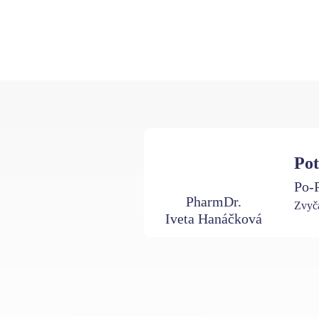
Pot
Po-P
PharmDr.
Zvyča
Iveta Hanáčková