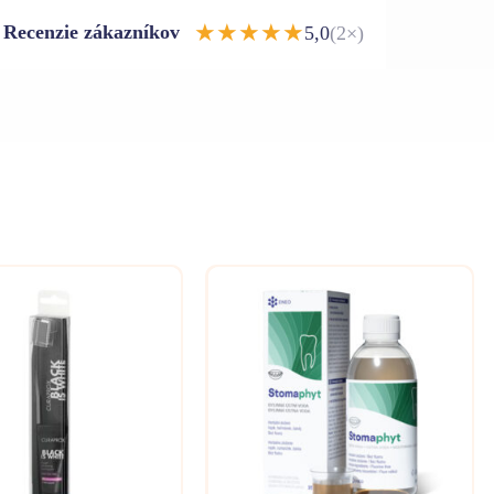
★
★
★
★
★
Recenzie zákazníkov
5,0
(2×)