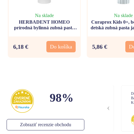
Na sklade
Na sklade
HERBADENT HOMEO
Curaprox Kids 0+, be
prírodná bylinná zubná pasta
detská zubná pasta 
bez fluoru a mentolu 75g
6,18 €
5,86 €
Do košíka
Do
98%
Rychle dodanie
Dor
Bal
Kom
Stella
,
05.08.2026
Zobraziť recenzie obchodu