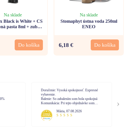
Na sklade
Na sklade
 Black is White + CS
Stomaphyt ústna voda 250ml
ná pasta 8ml + zubná
ENEO
kefka
6,18 €
Do košíka
Do košíka
Doručenie: Vysoká spokojnosť. Expresné
Do
vybavenie.
Ba
0%
Balenie: So zabalením som bola spokojná
Ko
Komunikácia: Pri tejto objednávke som
nekomunikovala s call centrom. No mám
Mária
,
07.08.2026
skúsenosť z minula. Vysoká profesionalita
pri vybavovaní.