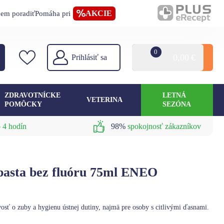
AKCIE
jem poradiť
Pomáha pri
0
0,00
€
Prihlásiť sa
ZDRAVOTNÍCKE
LETNÁ
VETERINA
POMÔCKY
SEZÓNA
 4 hodín
98%
spokojnosť zákazníkov
pasta bez fluóru 75ml ENEO
osť o zuby a hygienu ústnej dutiny, najmä pre osoby s citlivými ďasnami.