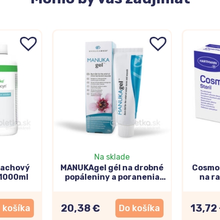
Na sklade
lachový
MANUKAgel gél na drobné
Cosmop
 1000ml
popáleniny a poranenia
na r
25g
20,38 €
13,72
 košíka
Do košíka