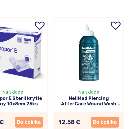
Na sklade
Na sklade
or E Steril krytie
NeilMed Piercing
any 10x8cm 25ks
AfterCare Wound Wash
sprej 177ml
 €
12,58 €
Do košíka
Do košíka