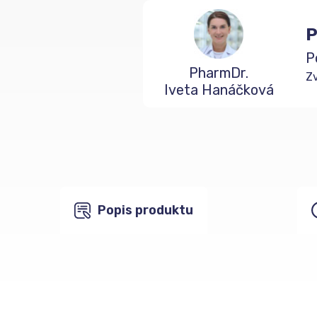
P
P
PharmDr.
Zv
Iveta Hanáčková
Popis produktu