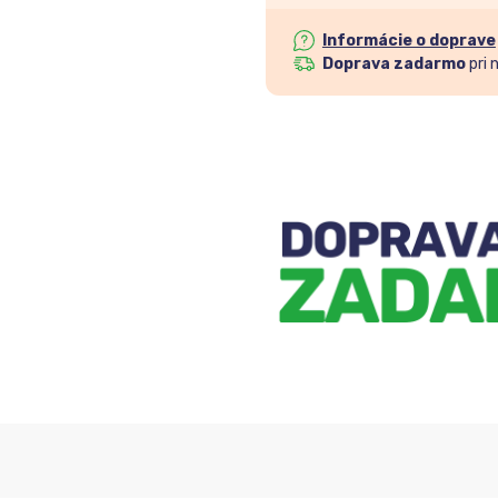
Informácie o doprave
Doprava zadarmo
pri 