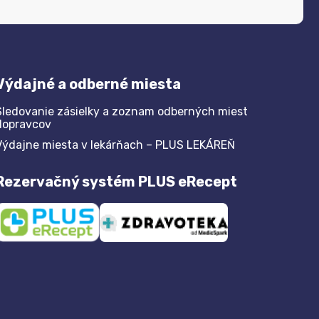
Výdajné a odberné miesta
Sledovanie zásielky a zoznam odberných miest
dopravcov
Výdajne miesta v lekárňach – PLUS LEKÁREŇ
Rezervačný systém PLUS eRecept