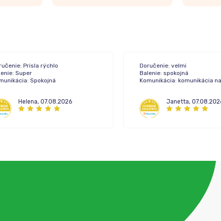
učenie: Prisla rýchlo
Doručenie: velmi
lenie: Super
Balenie: spokojná
munikácia: Spokojná
Komunikácia: komunikácia n
Helena
,
07.08.2026
Janetta
,
07.08.202