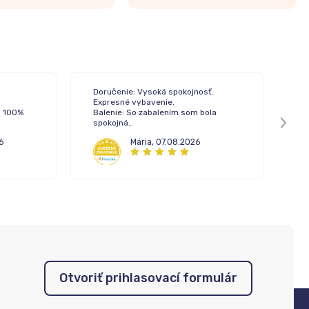
Doručenie: Vysoká spokojnosť.
Do
Expresné vybavenie.
Ba
a 100%
Balenie: So zabalením som bola
Ko
spokojná
Komunikácia: Pri tejto objednávke
6
Mária
,
07.08.2026
som nekomunikovala s call centrom.
No mám skúsenosť z minula. Vysoká
profesionalita pri vybavovaní.
Otvoriť prihlasovací formulár