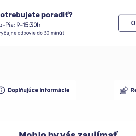
otrebujete poradiť?
O
o-Pia: 9-15:30h
yčajne odpovie do 30 minút
Doplňujúce informácie
R
Mohlo
by vás zaujímať