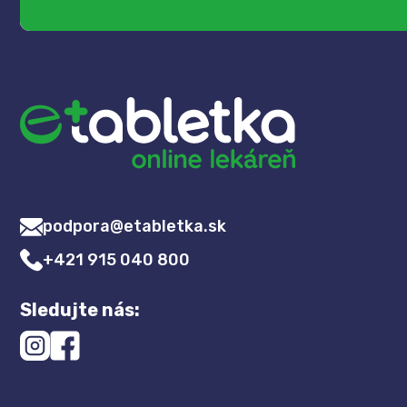
podpora@etabletka.sk
+421 915 040 800
Sledujte nás: