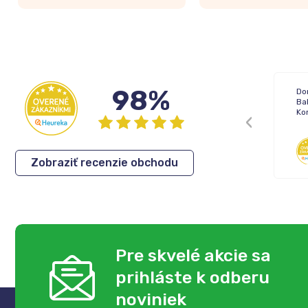
98%
Doručenie: Objednávka prišla podľa
Dor
plánu
Ba
Balenie: Všetko bolo vporiadku
Ko
Komunikácia: Ok
Anonym
,
06.08.2026
Zobraziť recenzie obchodu
Pre skvelé akcie sa
prihláste k odberu
noviniek