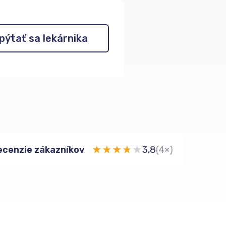
pýtať sa lekárnika
★
★
★
★
★
ecenzie zákazníkov
3,8
(4×)