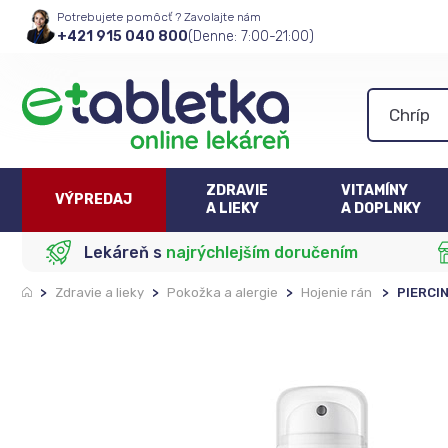
Potrebujete pomôcť ? Zavolajte nám
+421 915 040 800
(Denne: 7:00-21:00)
ZDRAVIE
VITAMÍNY
VÝPREDAJ
A LIEKY
A DOPLNKY
Lekáreň s
najrýchlejším doručením
>
Zdravie a lieky
>
Pokožka a alergie
>
Hojenie rán
>
PIERCIN