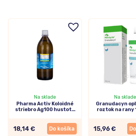
Na sklade
Na sklade
Pharma Activ Koloidné
Granudacyn op
striebro Ag100 hustota
roztok na rany
25ppm 1000ml
18,14 €
15,96 €
Do košíka
Do