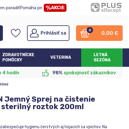
AKCIE
em poradiť
Pomáha pri
0
0,00
€
Prihlásiť sa
ZDRAVOTNÍCKE
LETNÁ
VETERINA
POMÔCKY
SEZÓNA
o 4 hodín
98%
spokojnosť zákazníkov
200ml
 Jemný Sprej na čistenie
, sterilný roztok 200ml
 zabezpečuje hygienu čerstvých aj hojacich sa vpichov. Na