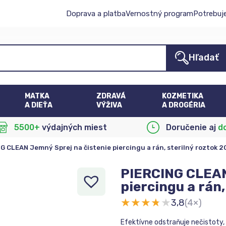
Doprava a platba
Vernostný program
Potrebuj
Hľadať
MATKA
ZDRAVÁ
KOZMETIKA
A DIEŤA
VÝŽIVA
A DROGÉRIA
5500+
výdajných miest
Doručenie aj
d
G CLEAN Jemný Sprej na čistenie piercingu a rán, sterilný roztok 
PIERCING CLEAN
piercingu a rán
★
★
★
★
★
3,8
(4×)
Efektívne odstraňuje nečistoty,