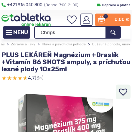
+421 915 040 800
(Denne: 7:00-21:00)
Doprava a platba
0
0,00
€
>
Zdravie a lieky
>
Hlava a psychická pohoda
>
Duševná pohoda, únava
PLUS LEKÁREŇ Magnézium +Draslík
+Vitamín B6 SHOTS ampuly, s príchuťou
lesné plody 10x25ml
★
★
★
★
★
4,7
(3×)