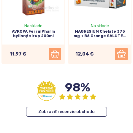
Na sklade
Na sklade
AVROPA FerrinPharm
MAGNESIUM Chelate 375
bylinný sirup 200ml
mg + B6 Orange SALUTEM
10x25ml
11,97 €
12,04 €
98%
Zobraziť recenzie obchodu