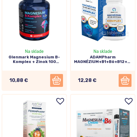
Na sklade
Na sklade
Glenmark Magnesium B-
ADAMPharm
Komplex + Zinok 100
MAGNÉZIUM+B1+B6+B12+Drasl
tabliet
KOMPLEX 60cps
10,88 €
12,28 €