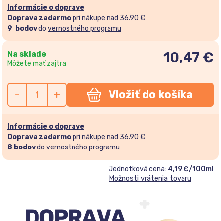
Informácie o doprave
Doprava zadarmo
pri nákupe nad 36.90 €
9
bodov
do
vernostného programu
Na sklade
10,47
€
Môžete mať zajtra
-
+
Vložiť do košíka
Informácie o doprave
Doprava zadarmo
pri nákupe nad 36.90 €
8
bodov
do
vernostného programu
Jednotková cena:
4,19 €/100ml
Možnosti vrátenia tovaru