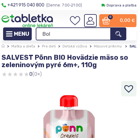
+421 915 040 800
(Denne: 7:00-21:00)
Doprava a platba
0
0,00
€
>
Matka a dieťa
>
Pre deti
>
Detská výživa
>
Mäsové príkrmy
>
SALV
SALVEST Põnn BIO Hovädzie mäso so
zeleninovým pyré 6m+, 110g
★
★
★
★
★
0
(0×)