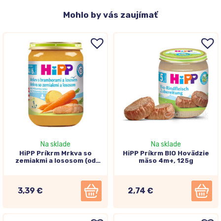
Mohlo
by vás zaujímať
Na sklade
Na sklade
HiPP Príkrm Mrkva so
HiPP Príkrm BIO Hovädzie
zemiakmi a lososom (od
mäso 4m+, 125g
ukončeného 4.-6.
mesiaca) 190g
3,39 €
2,74 €