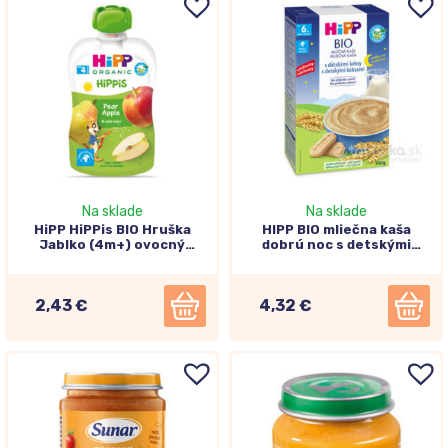
Na sklade
Na sklade
HiPP HiPPis BIO Hruška
HIPP BIO mliečna kaša
Jablko (4m+) ovocný
dobrú noc s detskými
príkrm 100g
keksami 6+, 250g
2,43 €
4,32 €