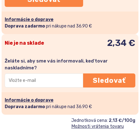
Informácie o doprave
Doprava zadarmo
pri nákupe nad 36.90 €
2,34
€
Nie je na sklade
Želáte si, aby sme vás informovali, keď tovar
naskladníme?
Zadajte
Sledovať
svoju
e-
mailovú
Informácie o doprave
adresu
Doprava zadarmo
pri nákupe nad 36.90 €
a
Jednotková cena:
2,13 €/100g
pridajte
Možnosti vrátenia tovaru
sa
do