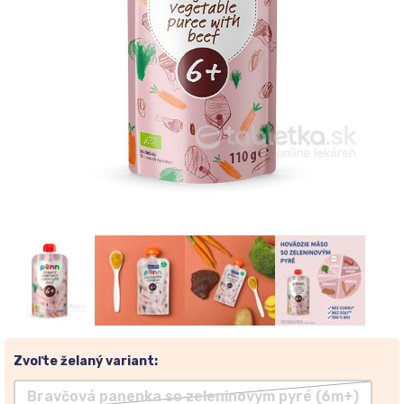
Zvoľte želaný variant:
Bravčová panenka so zeleninovým pyré (6m+)