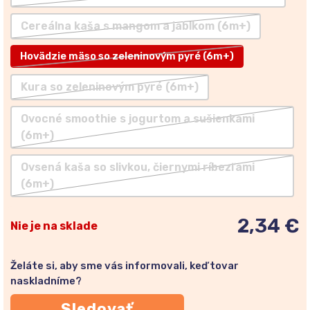
Cereálna kaša s mangom a jablkom (6m+)
Hovädzie mäso so zeleninovým pyré (6m+)
Kura so zeleninovým pyré (6m+)
Ovocné smoothie s jogurtom a sušienkami
(6m+)
Ovsená kaša so slivkou, čiernymi ríbezľami
(6m+)
2,34 €
Nie je na sklade
Želáte si, aby sme vás informovali, keď tovar
naskladníme?
Sledovať