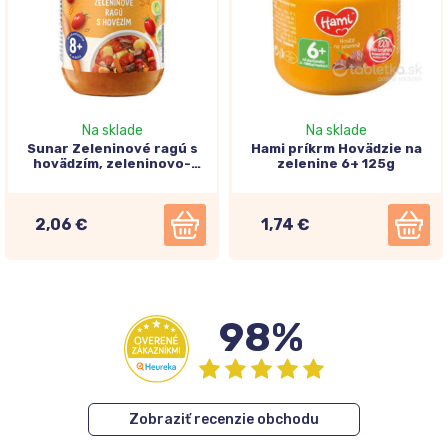
Na sklade
Na sklade
Sunar Zeleninové ragú s
Hami príkrm Hovädzie na
hovädzím, zeleninovo-
zelenine 6+ 125g
mäsový príkrm 8m+, 190g
2,06 €
1,74 €
98%
Zobraziť recenzie obchodu