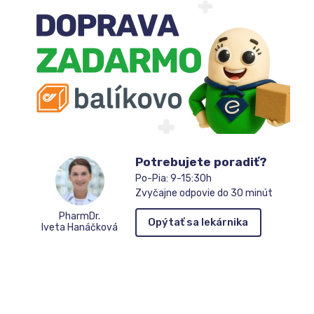
zoznamu
čakateľov
Potrebujete poradiť?
Po-Pia: 9-15:30h
Zvyčajne odpovie do 30 minút
PharmDr.
Opýtať sa lekárnika
Iveta Hanáčková