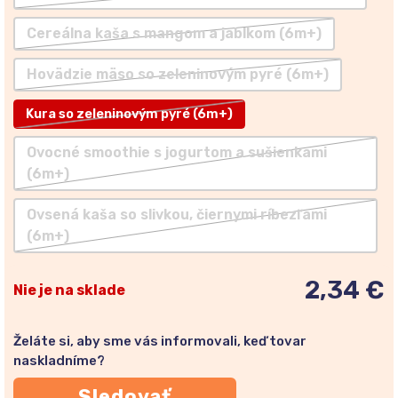
Cereálna kaša s mangom a jablkom (6m+)
Hovädzie mäso so zeleninovým pyré (6m+)
Kura so zeleninovým pyré (6m+)
Ovocné smoothie s jogurtom a sušienkami
(6m+)
Ovsená kaša so slivkou, čiernymi ríbezľami
(6m+)
2,34 €
Nie je na sklade
Želáte si, aby sme vás informovali, keď tovar
naskladníme?
Sledovať