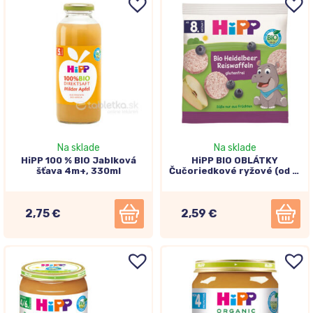
Na sklade
Na sklade
HiPP 100 % BIO Jablková
HiPP BIO OBLÁTKY
šťava 4m+, 330ml
Čučoriedkové ryžové (od 8.
mesiaca) 30g
2,75 €
2,59 €