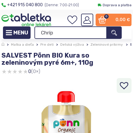
+421 915 040 800
(Denne: 7:00-21:00)
Doprava a platba
0
0,00
€
>
Matka a dieťa
>
Pre deti
>
Detská výživa
>
Zeleninové príkrmy
>
S
SALVEST Põnn BIO Kura so
zeleninovým pyré 6m+, 110g
★
★
★
★
★
0
(0×)