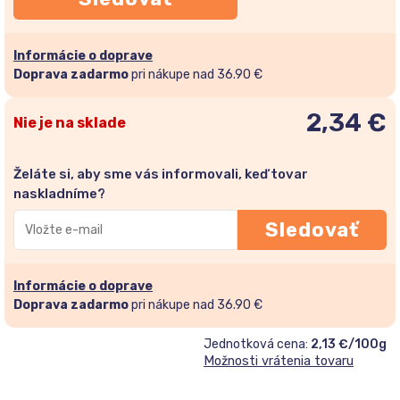
Informácie o doprave
Doprava zadarmo
pri nákupe nad 36.90 €
2,34
€
Nie je na sklade
Želáte si, aby sme vás informovali, keď tovar
naskladníme?
Zadajte
Sledovať
svoju
e-
mailovú
Informácie o doprave
adresu
Doprava zadarmo
pri nákupe nad 36.90 €
a
Jednotková cena:
2,13 €/100g
pridajte
Možnosti vrátenia tovaru
sa
do