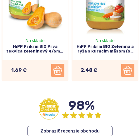
Na sklade
Na sklade
HiPP Príkrm BIO Prvá
HiPP Príkrm BIO Zelenina a
tekvica zeleninový 4/6m+,
ryža s kuracím mäsom (od
125g
ukonč. 4./6. mesiaca) 125g
1,69 €
2,48 €
98%
Zobraziť recenzie obchodu