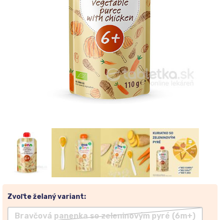
Zvoľte želaný variant:
Bravčová panenka so zeleninovým pyré (6m+)