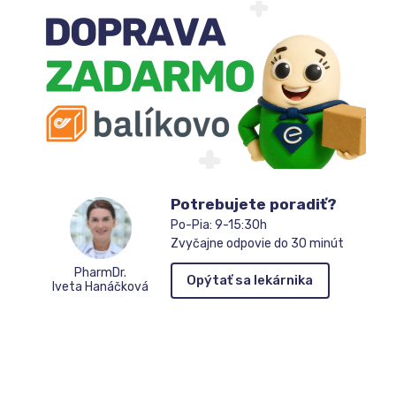
zoznamu
čakateľov
Potrebujete poradiť?
Po-Pia: 9-15:30h
Zvyčajne odpovie do 30 minút
PharmDr.
Opýtať sa lekárnika
Iveta Hanáčková