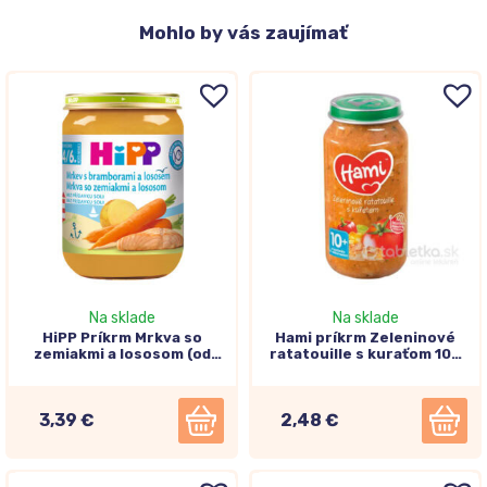
Mohlo
by vás zaujímať
Na sklade
Na sklade
HiPP Príkrm Mrkva so
Hami príkrm Zeleninové
zemiakmi a lososom (od
ratatouille s kuraťom 10+
ukončeného 4.-6.
250g
mesiaca) 190g
3,39 €
2,48 €