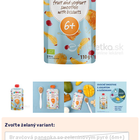
Zvoľte želaný variant:
Bravčová panenka so zeleninovým pyré (6m+)