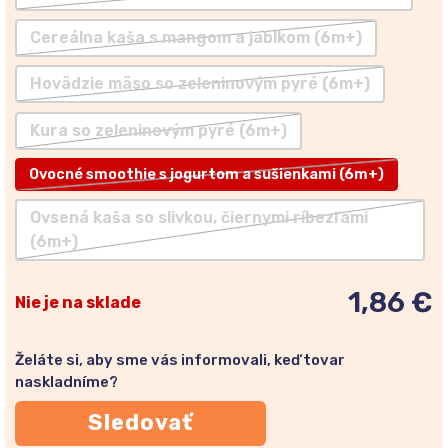
Cereálna kaša s mangom a jablkom (6m+)
Hovädzie mäso so zeleninovým pyré (6m+)
Kura so zeleninovým pyré (6m+)
Ovocné smoothie s jogurtom a sušienkami (6m+)
Ovsená kaša so slivkou, čiernymi ríbezľami
(6m+)
1,86 €
Nie je na sklade
Želáte si, aby sme vás informovali, keď tovar
naskladníme?
Sledovať