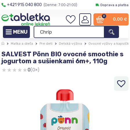
+421 915 040 800
(Denne: 7:00-21:00)
Doprava a platba
0
0,00
€
>
Matka a dieťa
>
Pre deti
>
Detská výživa
>
Ovocné výživy a kapsičk
SALVEST Põnn BIO ovocné smoothie s
jogurtom a sušienkami 6m+, 110g
★
★
★
★
★
0
(0×)