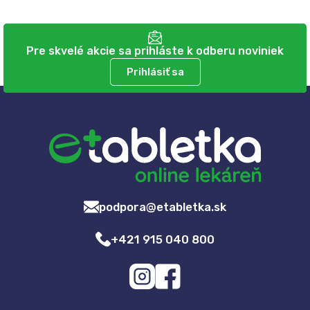
Pre skvelé akcie sa prihláste k odberu noviniek
Prihlásiť sa
podpora@etabletka.sk
+421 915 040 800