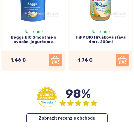
Na sklade
Na sklade
Beggs BIO Smoothie s
HiPP BIO Hrušková šťava
ovocím, jogurtom a
4m+, 200ml
ovsenými vločkami 6m+,
120g
1,46 €
1,74 €
98%
Zobraziť recenzie obchodu