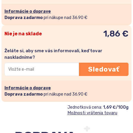
Informácie o doprave
Doprava zadarmo
pri nákupe nad 36.90 €
1,86
€
Nie je na sklade
Želáte si, aby sme vás informovali, keď tovar
naskladníme?
Zadajte
Sledovať
svoju
e-
mailovú
Informácie o doprave
adresu
Doprava zadarmo
pri nákupe nad 36.90 €
a
Jednotková cena:
1,69 €/100g
pridajte
Možnosti vrátenia tovaru
sa
do
zoznamu