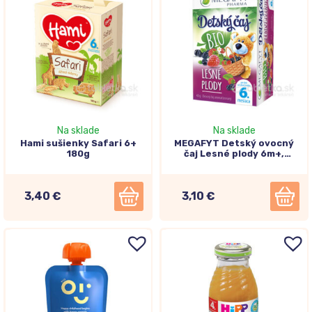
Na sklade
Na sklade
Hami sušienky Safari 6+
MEGAFYT Detský ovocný
180g
čaj Lesné plody 6m+,
20x2g
3,40 €
3,10 €