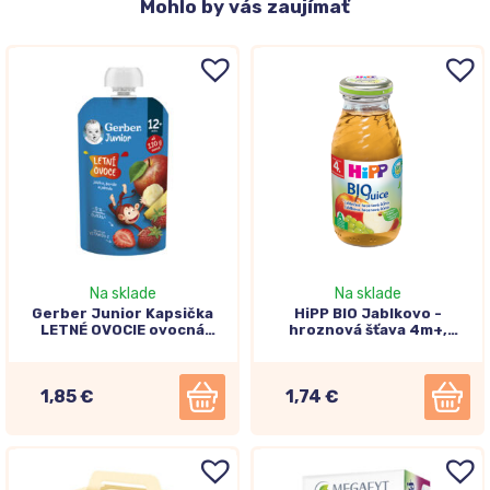
Mohlo
by vás zaujímať
Na sklade
Na sklade
Gerber Junior Kapsička
HiPP BIO Jablkovo -
LETNÉ OVOCIE ovocná
hroznová šťava 4m+,
desiata 12m+, 110g
200ml
1,85 €
1,74 €